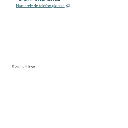
,
Deschide o filă nouă
Numerele de telefon globale
x
facebook
instagram
,
Deschide o filă nouă
,
Deschide o filă nouă
,
Deschide o filă nouă
©
2026
Hilton