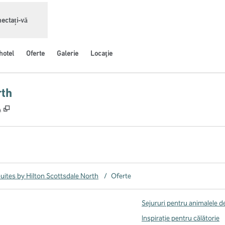
ectați-vă
hotel
Oferte
Galerie
Locaţie
rth
,
Deschide o filă nouă
A
ites by Hilton Scottsdale North
/
Oferte
Sejururi pentru animalele 
Inspirație pentru călătorie