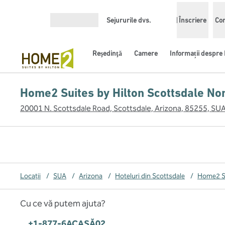
Salt la conținut
Sejururile dvs.
Înscriere
Con
Deschideți meniul
Reşedinţă
Camere
Informații despre 
Home2 Suites by Hilton Scottsdale No
20001 N. Scottsdale Road, Scottsdale, Arizona, 85255, SU
Locații
/
SUA
/
Arizona
/
Hoteluri din Scottsdale
/
Home2 Su
Cu ce vă putem ajuta?
Telefon:
+1-877-6ACASĂ02