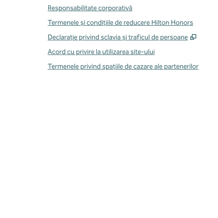
Responsabilitate corporativă
Termenele și condițiile de reducere Hilton Honors
,
Desch
Declarație privind sclavia și traficul de persoane
Acord cu privire la utilizarea site-ului
Termenele privind spațiile de cazare ale partenerilor