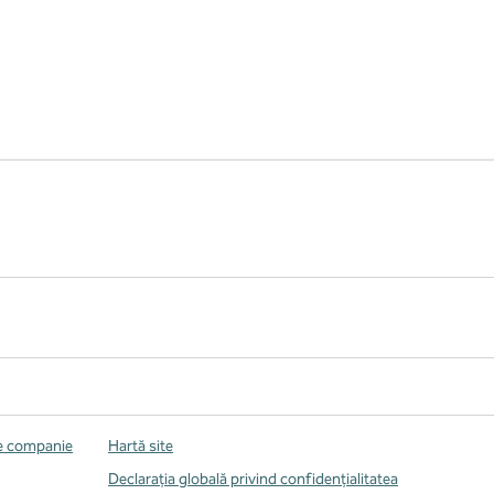
de companie
Hartă site
Declarația globală privind confidenţialitatea