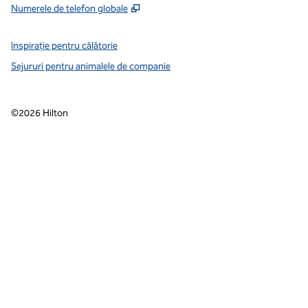
,
Deschide o filă nouă
Numerele de telefon globale
Inspirație pentru călătorie
Sejururi pentru animalele de companie
©
2026
Hilton