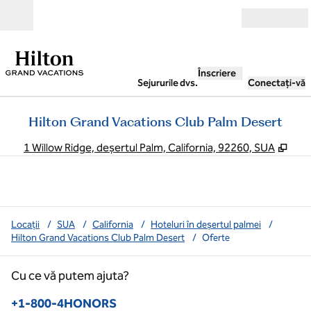
Salt la conținut
Deschide
Înscriere
Sejururile dvs.
Conectați-vă
Hilton Grand Vacations Club Palm Desert
,
Desc
1 Willow Ridge, deșertul Palm, California, 92260, SUA
Locații
/
SUA
/
California
/
Hoteluri în deșertul palmei
/
Hilton Grand Vacations Club Palm Desert
/
Oferte
Cu ce vă putem ajuta?
Telefon:
+1-800-4HONORS