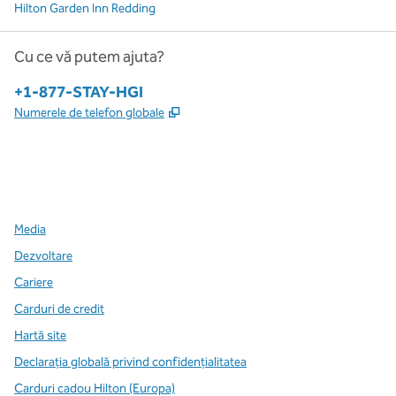
Hilton Garden Inn Redding
Cu ce vă putem ajuta?
Telefon:
+1-877-STAY-HGI
,
Deschide o filă nouă
Numerele de telefon globale
x
facebook
instagram
,
Deschide o filă nouă
,
Deschide o filă nouă
,
Deschide o filă nouă
Media
Dezvoltare
Cariere
Carduri de credit
Hartă site
Declarația globală privind confidenţialitatea
Carduri cadou Hilton (Europa)