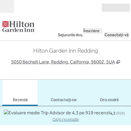
Salt la conținut
Deschide
Înscriere
Sejururile dvs.
Conectați-vă
Hilton Garden Inn Redding
,
Desc
5050 Bechelli Lane, Redding, California, 96002, SUA
1
/
10
imaginea anterioară
imag
1 din 10
Contactaţi-ne
Recenzii
Contactaţi-ne
Ora sosirii
4,3
(
919
)
Citiți recenziile