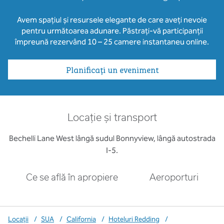
Avem spațiul și resursele elegante de care aveți nevoie
pentru următoarea adunare. Păstrați-vă participanții
împreună rezervând 10 – 25 camere instantaneu online.
Planificați un eveniment
Locație și transport
Bechelli Lane West lângă sudul Bonnyview, lângă autostrada
I-5.
Ce se află în apropiere
Aeroporturi
Locații
/
SUA
/
California
/
Hoteluri Redding
/