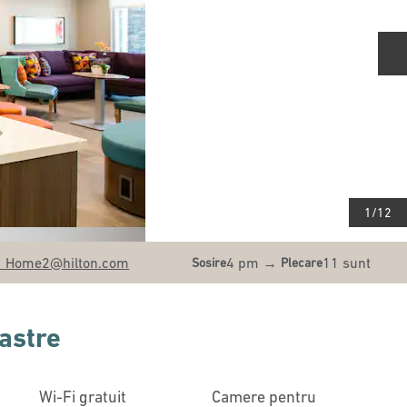
D
1
/
12
lSANBA
_Home2
@hilton.com
4 pm
→
11 sunt
Sosire
Plecare
oastre
Wi-Fi gratuit
Camere pentru