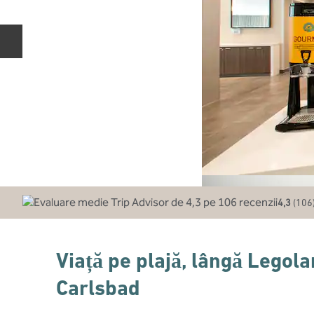
Diapozitivul anterior
4,3
(
106
Viață pe plajă, lângă Legola
Carlsbad