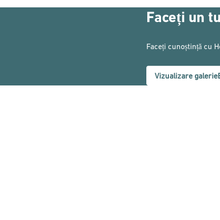
Faceți un t
Faceți cunoștință cu 
Vizualizare galerie