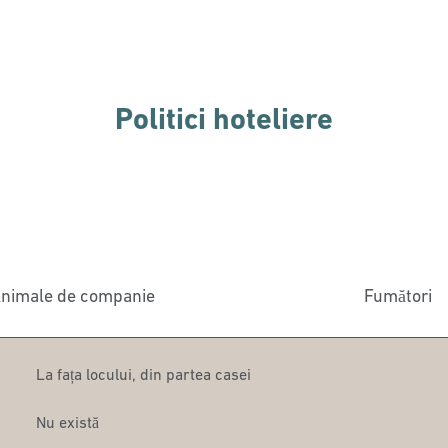
Politici hoteliere
nimale de companie
Fumători
La fața locului
,
din partea casei
Nu există