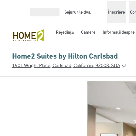
Salt la conținut
Sejururile dvs.
Înscriere
Con
Deschideți meniul
Reşedinţă
Camere
Informații despre 
Home2 Suites by Hilton Carlsbad
,
Desc
1901 Wright Place, Carlsbad, California, 92008, SUA