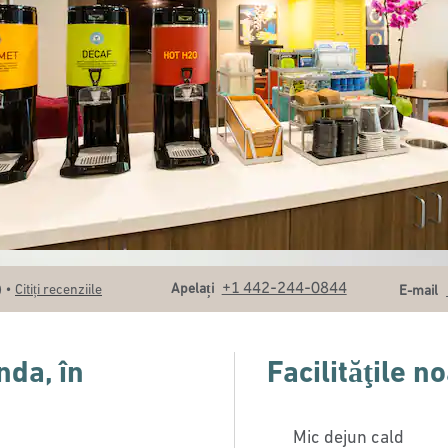
Apel
E-mai
+1 442-244-0844
•
Apelați
)
Citiți recenziile
E-mail
nda, în
Facilităţile n
Mic dejun cald