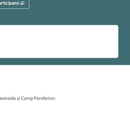
,
Deschide o filă nouă
rticipanți
 Oceanside și Camp Pendleton.