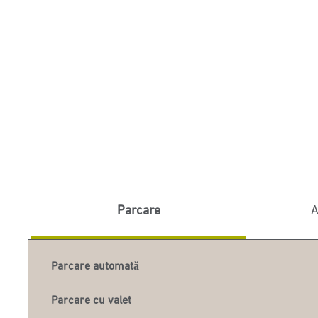
Parcare
A
Parcare automată
Parcare cu valet