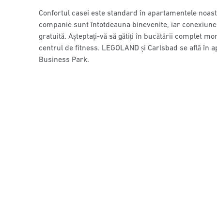
Confortul casei este standard în apartamentele noas
companie sunt întotdeauna binevenite, iar conexiune
gratuită. Așteptați-vă să gătiți în bucătării complet mon
centrul de fitness. LEGOLAND și Carlsbad se află în apr
Business Park.