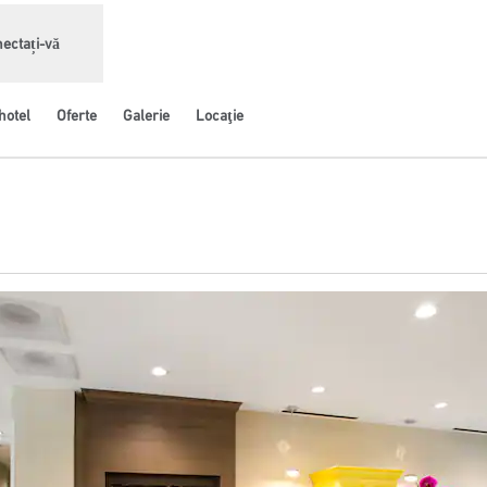
ectați-vă
hotel
Oferte
Galerie
Locaţie
hide o filă nouă