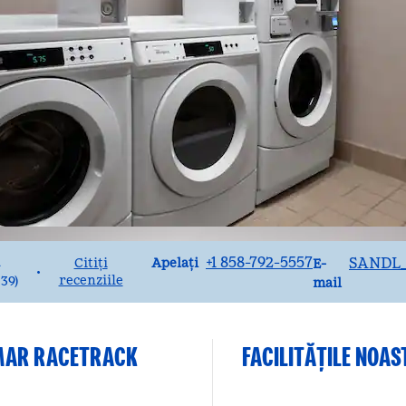
Apel
Email
+1 858-792-5557
SANDL
Apelați
Citiți
E-
•
recenziile
039
)
mail
L MAR RACETRACK
FACILITĂŢILE NOAS