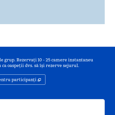
de grup. Rezervați 10 - 25 camere instantaneu
 ca oaspeții dvs. să își rezerve sejurul.
ă
,
Deschide o filă nouă
entru participanți