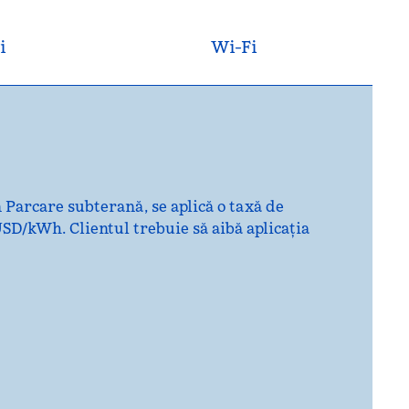
i
Wi-Fi
 Parcare subterană, se aplică o taxă de
USD/kWh. Clientul trebuie să aibă aplicația