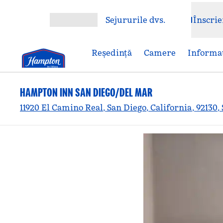
Salt la conținut
Sejururile dvs.
Înscrie
Deschideți meniul
Reşedinţă
Camere
Informaț
HAMPTON INN SAN DIEGO/DEL MAR
11920 El Camino Real, San Diego, California, 92130,