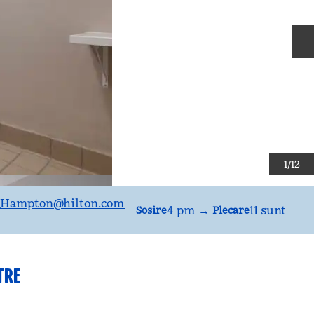
D
1
/
12
_Hampton
@hilton.com
4 pm
→
11 sunt
Sosire
Plecare
TRE