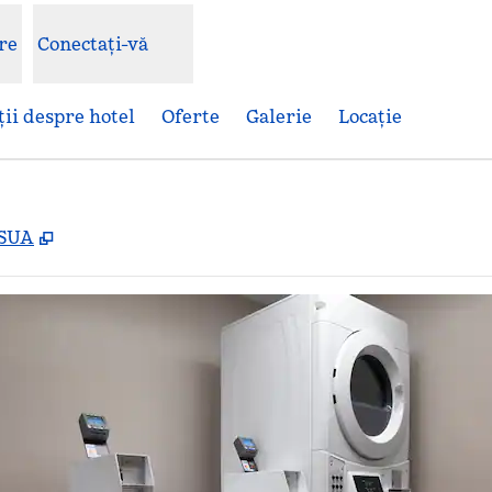
re
Conectați-vă
ii despre hotel
Oferte
Galerie
Locaţie
,
Deschide o filă nouă
 SUA