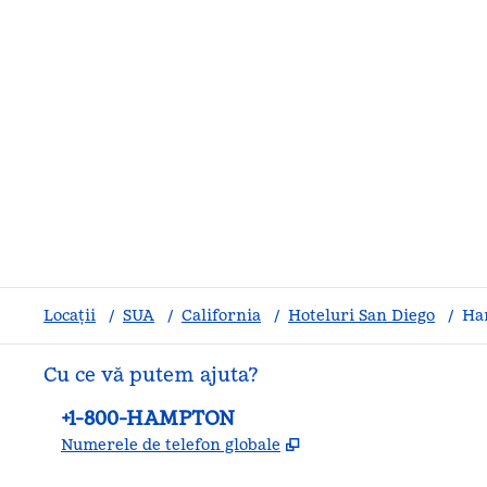
Locații
/
SUA
/
California
/
Hoteluri San Diego
/
Ha
Cu ce vă putem ajuta?
Telefon:
+1-800-HAMPTON
,
Deschide o filă nouă
Numerele de telefon globale