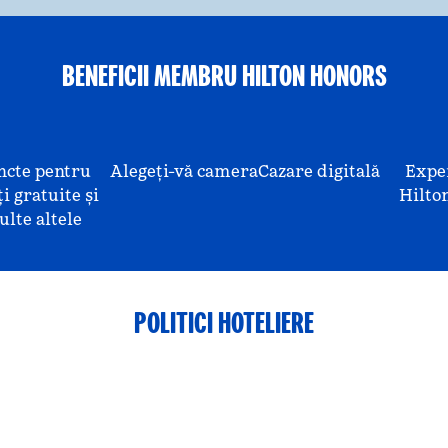
BENEFICII MEMBRU HILTON HONORS
ncte pentru
Alegeți-vă camera
Cazare digitală
Expe
i gratuite și
Hilto
lte altele
POLITICI HOTELIERE