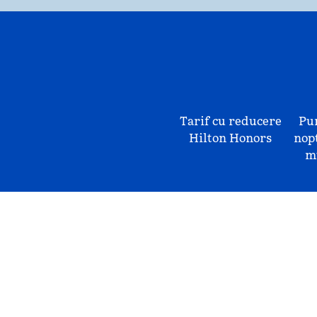
Tarif cu reducere
Pu
Hilton Honors
nopț
mu