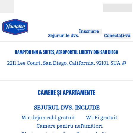
Salt la conținut
Deschide
Înscriere
Sejururile dvs.
Conectați-vă
HAMPTON INN & SUITES, AEROPORTUL LIBERTY DIN SAN DIEGO
,
De
2211 Lee Court, San Diego, California, 92101, SUA
CAMERE ȘI APARTAMENTE
SEJURUL DVS. INCLUDE
Mic dejun cald gratuit
Wi-Fi gratuit
Camere pentru nefumători