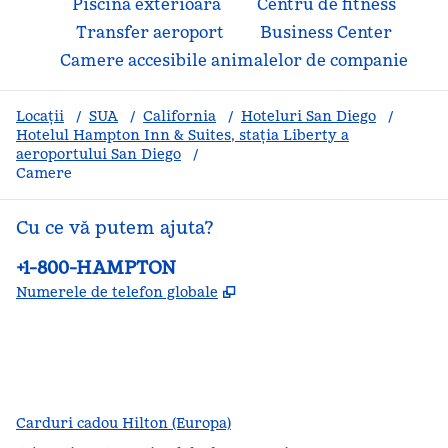
Piscina exterioară
Centru de fitness
Transfer aeroport
Business Center
Camere accesibile animalelor de companie
Locații
/
SUA
/
California
/
Hoteluri San Diego
/
Hotelul Hampton Inn & Suites, stația Liberty a
aeroportului San Diego
/
Camere
Cu ce vă putem ajuta?
Telefon:
+1-800-HAMPTON
,
Deschide o filă nouă
Numerele de telefon globale
facebook
x
instagram
,
Deschide o filă nouă
,
Deschide o filă nouă
,
Deschide o filă nouă
Carduri cadou Hilton (Europa)