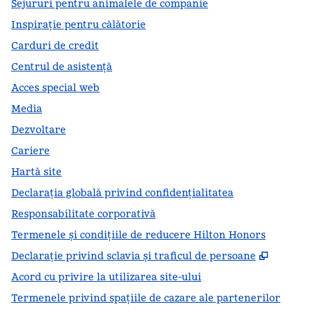
Sejururi pentru animalele de companie
Inspirație pentru călătorie
Carduri de credit
Centrul de asistență
Acces special web
Media
Dezvoltare
Cariere
Hartă site
Declarația globală privind confidenţialitatea
Responsabilitate corporativă
Termenele și condițiile de reducere Hilton Honors
,
Deschid
Declarație privind sclavia și traficul de persoane
Acord cu privire la utilizarea site-ului
Termenele privind spațiile de cazare ale partenerilor