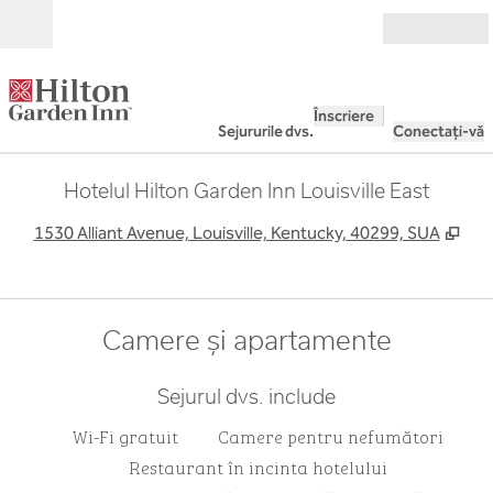
Salt la conținut
Deschide
Înscriere
Sejururile dvs.
Conectați-vă
Hotelul Hilton Garden Inn Louisville East
,
Des
1530 Alliant Avenue, Louisville, Kentucky, 40299, SUA
Camere și apartamente
Sejurul dvs. include
Wi-Fi gratuit
Camere pentru nefumători
Restaurant în incinta hotelului