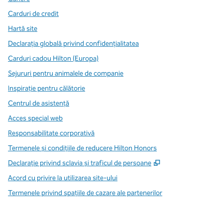
Carduri de credit
Hartă site
Declarația globală privind confidenţialitatea
Carduri cadou Hilton (Europa)
Sejururi pentru animalele de companie
Inspirație pentru călătorie
Centrul de asistență
Acces special web
Responsabilitate corporativă
Termenele și condițiile de reducere Hilton Honors
,
Deschide o filă n
Declarație privind sclavia și traficul de persoane
Acord cu privire la utilizarea site-ului
Termenele privind spațiile de cazare ale partenerilor