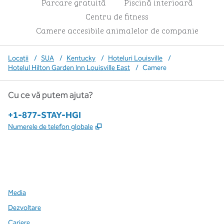
Parcare gratuită
Piscină interioară
Centru de fitness
Camere accesibile animalelor de companie
Locații
/
SUA
/
Kentucky
/
Hoteluri Louisville
/
Hotelul Hilton Garden Inn Louisville East
/
Camere
Cu ce vă putem ajuta?
Telefon:
+1-877-STAY-HGI
,
Deschide o filă nouă
Numerele de telefon globale
x
facebook
instagram
,
Deschide o filă nouă
,
Deschide o filă nouă
,
Deschide o filă nouă
Media
Dezvoltare
Cariere