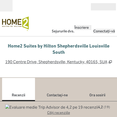
Salt la conținut
Deschide
Înscriere
Sejururile dvs.
Conectați-vă
Home2 Suites by Hilton Shepherdsville Louisville
South
,
D
190 Centre Drive, Shepherdsville, Kentucky, 40165, SUA
1
/
12
imaginea anterioară
imag
1 din 12
Contactaţi-ne
Recenzii
Contactaţi-ne
Ora sosirii
4,2
(
19
)
Citiți recenziile