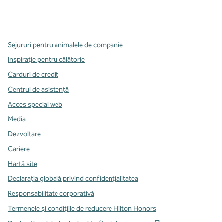
x
facebook
instagram
,
Deschide o filă nouă
,
Deschide o filă nouă
,
Deschide o filă nouă
Sejururi pentru animalele de companie
Inspirație pentru călătorie
Carduri de credit
Centrul de asistență
Acces special web
Media
Dezvoltare
Cariere
Hartă site
Declarația globală privind confidenţialitatea
Responsabilitate corporativă
Termenele și condițiile de reducere Hilton Honors