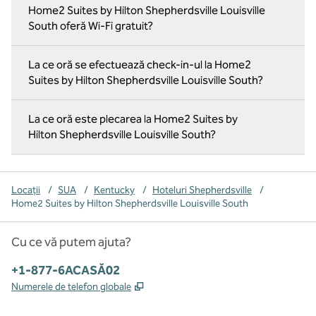
Home2 Suites by Hilton Shepherdsville Louisville
South oferă Wi-Fi gratuit?
La ce oră se efectuează check-in-ul la Home2
Suites by Hilton Shepherdsville Louisville South?
La ce oră este plecarea la Home2 Suites by
Hilton Shepherdsville Louisville South?
Locații
/
SUA
/
Kentucky
/
Hoteluri Shepherdsville
/
Home2 Suites by Hilton Shepherdsville Louisville South
Cu ce vă putem ajuta?
Telefon:
+1-877-6ACASĂ02
,
Deschide o filă nouă
Numerele de telefon globale