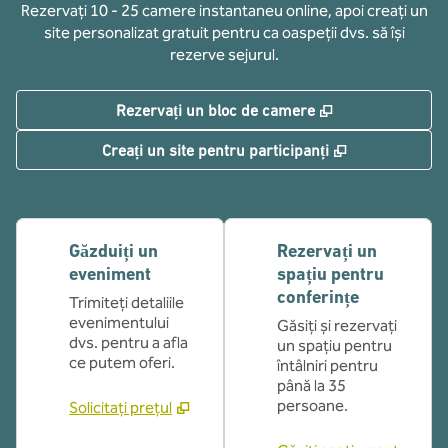
Rezervați 10 - 25 camere instantaneu online, apoi creați un
site personalizat gratuit pentru ca oaspeții dvs. să își
rezerve sejurul.
,
Deschide o filă
Rezervați un bloc de camere
,
Deschide o fi
Creați un site pentru participanți
Găzduiți un
Rezervați un
eveniment
spațiu pentru
conferințe
Trimiteți detaliile
evenimentului
Găsiți și rezervați
dvs. pentru a afla
un spațiu pentru
ce putem oferi.
întâlniri pentru
până la 35
persoane.
Solicitați prețul