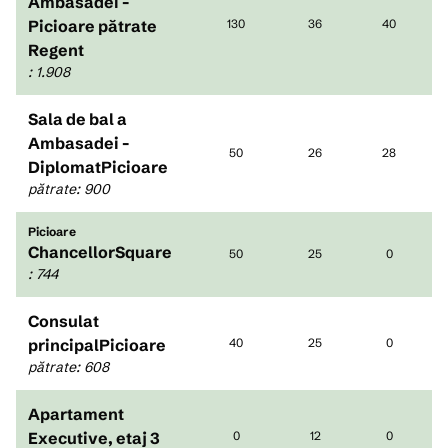
Ambasadei -
Picioare pătrate
130
36
40
Regent
:
1.908
Sala de bal a
Ambasadei -
50
26
28
DiplomatPicioare
pătrate
:
900
Picioare
ChancellorSquare
50
25
0
:
744
Consulat
principalPicioare
40
25
0
pătrate
:
608
Apartament
Executive, etaj 3
0
12
0