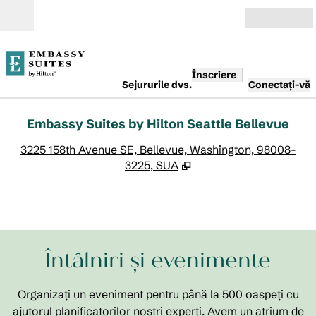
Salt la conținut
Deschide
Înscriere
Sejururile dvs.
Conectați-vă
Embassy Suites by Hilton Seattle Bellevue
,
D
3225 158th Avenue SE, Bellevue, Washington, 98008-
3225, SUA
1
/
11
imaginea anterioară
imag
1 din 11
Întâlniri și evenimente
Organizați un eveniment pentru până la 500 oaspeți cu
ajutorul planificatorilor noștri experți. Avem un atrium de