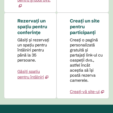
pentru grupul dvs.
Rezervați un
Creați un site
spațiu pentru
pentru
conferințe
participanți
Găsiți și rezervați
Creați o pagină
un spațiu pentru
personalizată
întâlniri pentru
gratuită și
până la 35
partajați link-ul cu
persoane.
oaspeții dvs.,
astfel încât
aceștia să își
Găsiți spațiu
poată rezerva
pentru întâlniri
camerele.
Creați-vă site-ul