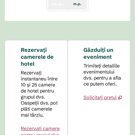
pic. păt.
m.p.
Rezervați
Găzduiți un
camerele de
eveniment
hotel
Trimiteți detaliile
evenimentului
Rezervați
dvs. pentru a afla
instantaneu între
ce putem oferi.
10 și 25 camere
de hotel pentru
grupul dvs.
Solicitați prețul
Oaspeții dvs. pot
plăti camerele
mai târziu.
Rezervați camere