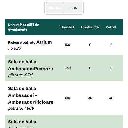
pic. păt.
m.p.
Denumirea sălii de
Banchet
Conferință
Pătrat
Re
evenimente
Atrium
Picioare pătrate
150
0
0
:
6.825
Sala de bal a
AmbasadeiPicioare
350
0
0
pătrate
:
4.716
Sala de bal a
Ambasadei -
130
36
40
AmbasadorPicioare
pătrate
:
1.908
Sala de bal a