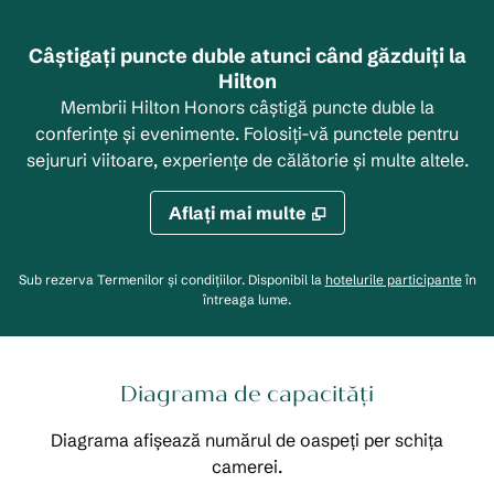
Câștigați puncte duble atunci când găzduiți la
Hilton
Membrii Hilton Honors câștigă puncte duble la
conferințe și evenimente. Folosiți-vă punctele pentru
sejururi viitoare, experiențe de călătorie și multe altele.
Aflaţi mai multe
,
desc
Sub rezerva Termenilor și condițiilor. Disponibil la
hotelurile participante
în
întreaga lume.
Diagrama de capacități
Diagrama afișează numărul de oaspeți per schița
camerei.