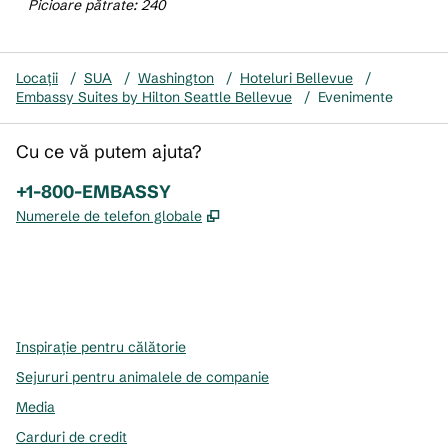
Picioare pătrate
:
240
Locații
/
SUA
/
Washington
/
Hoteluri Bellevue
/
Embassy Suites by Hilton Seattle Bellevue
/
Evenimente
Cu ce vă putem ajuta?
Telefon:
+1-800-EMBASSY
,
Deschide o filă nouă
Numerele de telefon globale
x
facebook
instagram
,
Deschide o filă nouă
,
Deschide o filă nouă
,
Deschide o filă nouă
Inspirație pentru călătorie
Sejururi pentru animalele de companie
Media
Carduri de credit