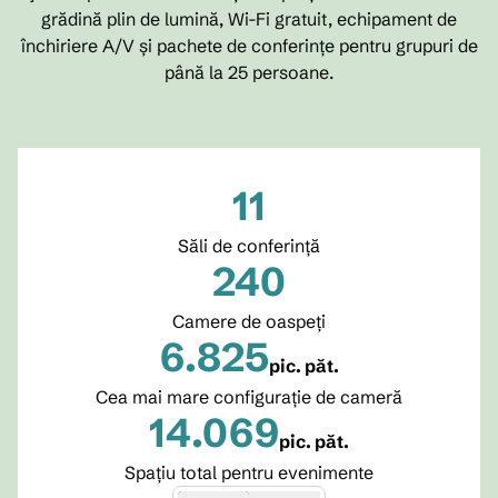
grădină plin de lumină, Wi-Fi gratuit, echipament de
închiriere A/V și pachete de conferințe pentru grupuri de
până la 25 persoane.
11
Săli de conferință
240
Camere de oaspeţi
6.825
pic. păt.
Picioare pătrate
Cea mai mare configurație de cameră
14.069
pic. păt.
Picioare pătrate
Spațiu total pentru evenimente