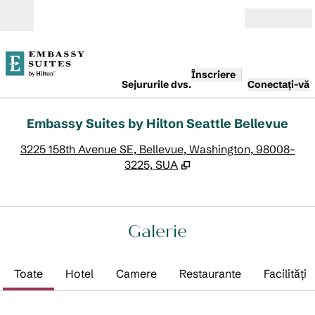
Salt la conținut
Deschide
Înscriere
Sejururile dvs.
Conectați-vă
Embassy Suites by Hilton Seattle Bellevue
,
D
3225 158th Avenue SE, Bellevue, Washington, 98008-
3225, SUA
Galerie
Toate
Hotel
Camere
Restaurante
Facilităţi