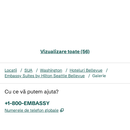
Vizualizare toate (56)
Locații
/
SUA
/
Washington
/
Hoteluri Bellevue
/
Embassy Suites by Hilton Seattle Bellevue
/
Galerie
Cu ce vă putem ajuta?
Telefon:
+1-800-EMBASSY
,
Deschide o filă nouă
Numerele de telefon globale
x
facebook
instagram