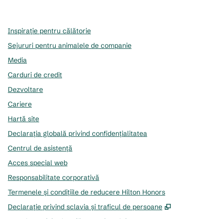
,
Deschide o filă nouă
,
Deschide o filă nouă
,
Deschide o filă nouă
Inspirație pentru călătorie
Sejururi pentru animalele de companie
Media
Carduri de credit
Dezvoltare
Cariere
Hartă site
Declarația globală privind confidenţialitatea
Centrul de asistență
Acces special web
Responsabilitate corporativă
Termenele și condițiile de reducere Hilton Honors
,
Deschide o f
Declarație privind sclavia și traficul de persoane