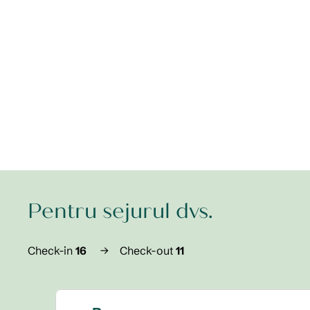
Pentru sejurul dvs.
Check-in
16
→
Check-out
11