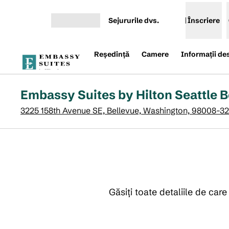
Salt la conținut
Sejururile dvs.
Înscriere
Deschideți meniul
Reşedinţă
Camere
Informații de
Embassy Suites by Hilton Seattle B
3225 158th Avenue SE, Bellevue, Washington, 98008-3
Găsiți toate detaliile de car