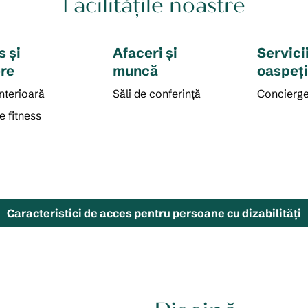
Facilităţile noastre
s şi
Afaceri și
Servici
re
muncă
oaspeț
interioară
Săli de conferință
Concierg
e fitness
Caracteristici de acces pentru persoane cu dizabilităţi