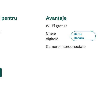
i pentru
Avantaje
i
Wi-Fi gratuit
e
Cheie
Hilton
Honors
digitală
Camere interconectate