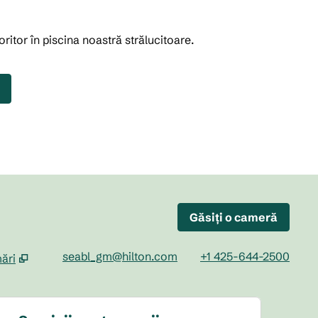
itor în piscina noastră strălucitoare.
Găsiți o cameră
seabl_gm@hilton.com
+1 425-644-2500
ări
o filă nouă