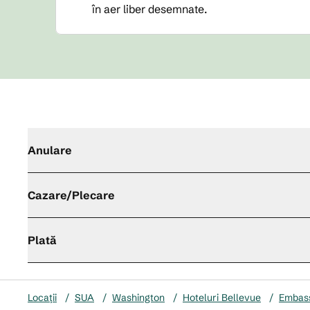
în aer liber desemnate.
Anulare
Cazare/Plecare
Plată
Locații
/
SUA
/
Washington
/
Hoteluri Bellevue
/
Embass