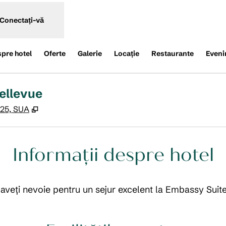
Conectați-vă
spre hotel
Oferte
Galerie
Locaţie
Restaurante
Eveni
ellevue
,
Deschide o filă nouă
225, SUA
Informații despre hotel
e aveți nevoie pentru un sejur excelent la Embassy Suit