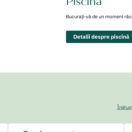
Piscină
Bucurați-vă de un moment răcor
Detalii despre piscină
Îndrum
,
Deschide 