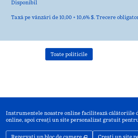
Disponibil
Taxă pe vânzări de 10,00 + 10,6% $. Trecere obligato
Toate politicile
Instrumentele noastre online facilitează călătoriile 
online, apoi creați un site personalizat gratuit pentru
,
Deschide o filă nou
Rezervați un bloc de camere
Creați un site p