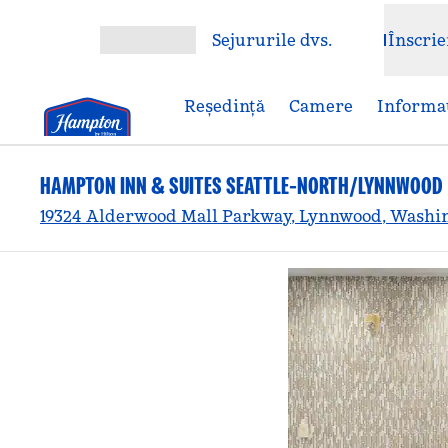
Salt la conținut
Sejururile dvs.
Înscrie
Deschideți meniul
Reşedinţă
Camere
Informaț
HAMPTON INN & SUITES SEATTLE-NORTH/LYNNWOOD
19324 Alderwood Mall Parkway, Lynnwood, Washin