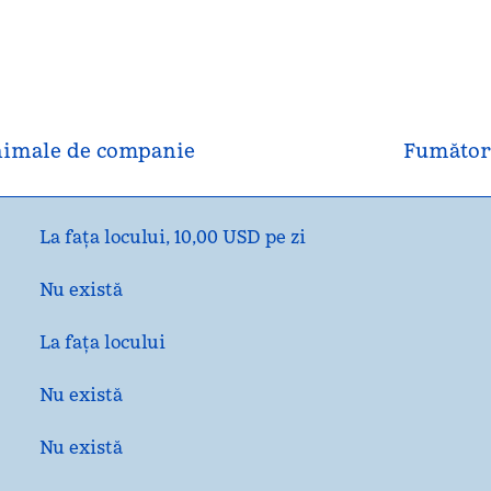
imale de companie
Fumător
La fața locului
,
10,00 USD pe zi
Nu există
La fața locului
Nu există
Nu există