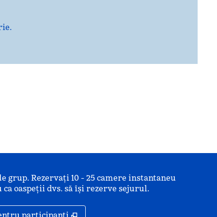
rie.
de grup. Rezervați 10 - 25 camere instantaneu
 ca oaspeții dvs. să își rezerve sejurul.
ă
,
Deschide o filă nouă
entru participanți