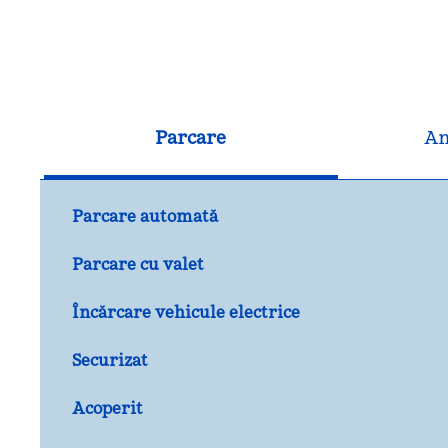
Parcare
An
Parcare automată
Parcare cu valet
Încărcare vehicule electrice
Securizat
Acoperit