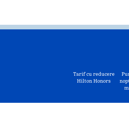
Tarif cu reducere
Pu
Hilton Honors
nopț
mu