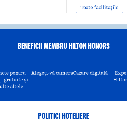
Toate facilitățile
BENEFICII MEMBRU HILTON HONORS
ncte pentru
Alegeți-vă camera
Cazare digitală
Expe
i gratuite și
Hilto
lte altele
POLITICI HOTELIERE