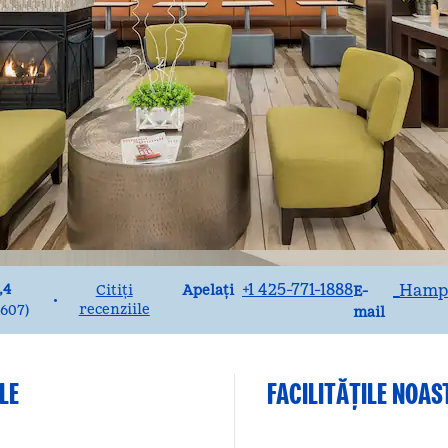
Apel
E-mailSEA
+1 425-771-1888
_Hampt
,4
Apelați
Citiți
E-
•
recenziile
1607
)
mail
LE
FACILITĂŢILE NOAS