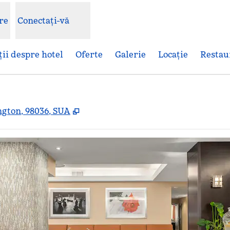
re
Conectați-vă
ii despre hotel
Oferte
Galerie
Locaţie
Restau
,
Deschide o filă nouă
gton, 98036, SUA