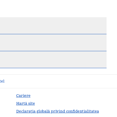
tel
Cariere
Hartă site
Declarația globală privind confidenţialitatea