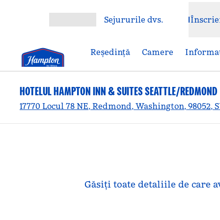
Salt la conținut
Sejururile dvs.
Înscrie
Deschideți meniul
Reşedinţă
Camere
Informaț
HOTELUL HAMPTON INN & SUITES SEATTLE/REDMOND
17770 Locul 78 NE, Redmond, Washington, 98052, 
Găsiți toate detaliile de care