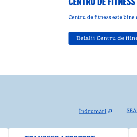
CENTRU DE FITNESS
Centru de fitness este bine
Detalii Centru de fitn
SEA
Îndrumări
,
Deschide o filă nouă