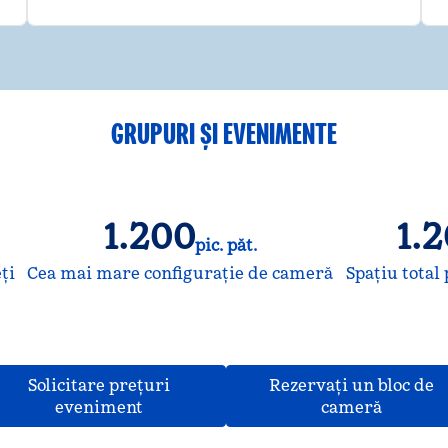
GRUPURI ȘI EVENIMENTE
1.200
1.
pic. păt.
Picioare pătrate
Picioa
ţi
Cea mai mare configurație de cameră
Spațiu tota
Solicitare prețuri
Rezervați un bloc de
,
Deschide o filă nouă
,
Deschid
eveniment
cameră