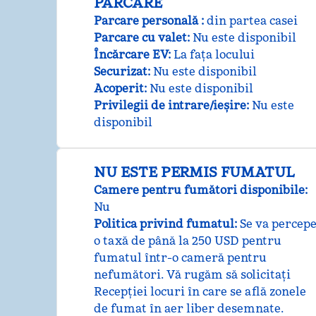
PARCARE
Parcare personală
:
din partea casei
Parcare cu valet
:
Nu este disponibil
Încărcare EV
:
La fața locului
Securizat
:
Nu este disponibil
Acoperit
:
Nu este disponibil
Privilegii de intrare/ieșire
:
Nu este
disponibil
NU ESTE PERMIS FUMATUL
Camere pentru fumători disponibile:
Nu
Politica privind fumatul:
Se va percep
o taxă de până la 250 USD pentru
fumatul într-o cameră pentru
nefumători. Vă rugăm să solicitați
Recepției locuri în care se află zonele
de fumat în aer liber desemnate.