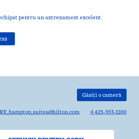
 echipat pentru un antrenament excelent.
ess
Găsiți o cameră
RE_hampton_suites@hilton.com
+1 425-553-1200