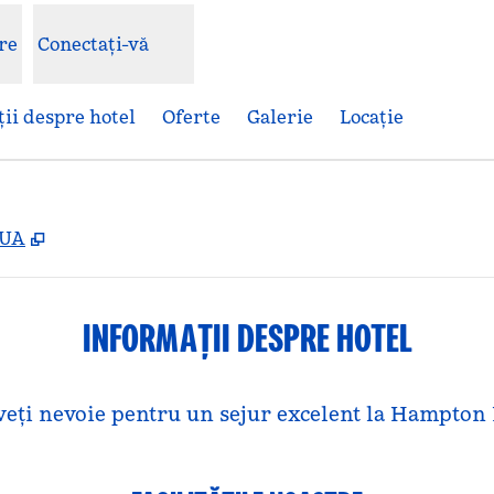
re
Conectați-vă
ii despre hotel
Oferte
Galerie
Locaţie
,
Deschide o filă nouă
SUA
INFORMAȚII DESPRE HOTEL
 aveți nevoie pentru un sejur excelent la Hampto