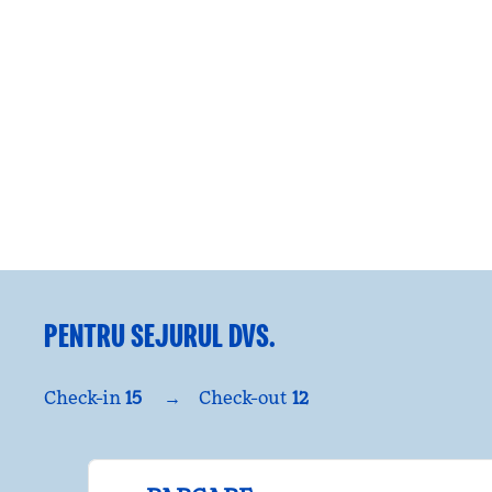
PENTRU SEJURUL DVS.
Check-in
15
→
Check-out
12