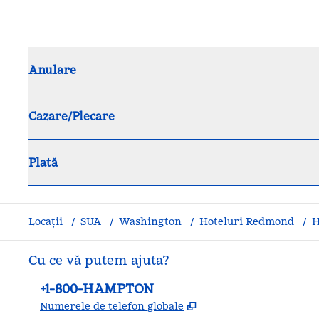
Anulare
Cazare/Plecare
Plată
Locații
/
SUA
/
Washington
/
Hoteluri Redmond
/
H
Cu ce vă putem ajuta?
Telefon:
+1-800-HAMPTON
,
Deschide o filă nouă
Numerele de telefon globale