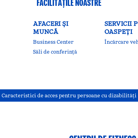
FACILITĂŢILE NOASTRE
AFACERI ȘI
SERVICII 
MUNCĂ
OASPEȚI
Business Center
Încărcare veh
Săli de conferință
Caracteristici de acces pentru persoane cu dizabilităţi