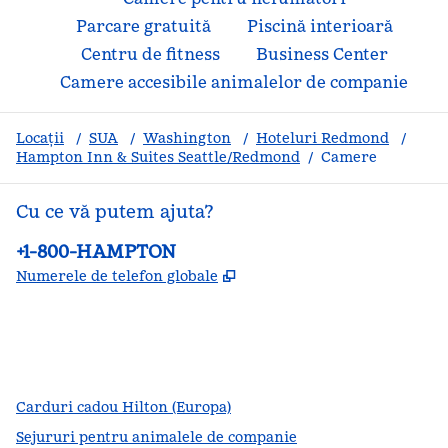
Parcare gratuită
Piscină interioară
Centru de fitness
Business Center
Camere accesibile animalelor de companie
Locații
/
SUA
/
Washington
/
Hoteluri Redmond
/
Hampton Inn & Suites Seattle/Redmond
/
Camere
Cu ce vă putem ajuta?
Telefon:
+1-800-HAMPTON
,
Deschide o filă nouă
Numerele de telefon globale
facebook
x
instagram
,
Deschide o filă nouă
,
Deschide o filă nouă
,
Deschide o filă nouă
Carduri cadou Hilton (Europa)
Sejururi pentru animalele de companie