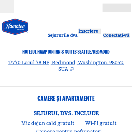
Salt la conținut
Deschide
Înscriere
Sejururile dvs.
Conectați-vă
HOTELUL HAMPTON INN & SUITES SEATTLE/REDMOND
,
D
17770 Locul 78 NE, Redmond, Washington, 98052,
SUA
CAMERE ȘI APARTAMENTE
SEJURUL DVS. INCLUDE
Mic dejun cald gratuit
Wi-Fi gratuit
Camere pentru nefumători