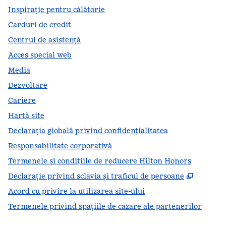
Inspirație pentru călătorie
Carduri de credit
Centrul de asistență
Acces special web
Media
Dezvoltare
Cariere
Hartă site
Declarația globală privind confidenţialitatea
Responsabilitate corporativă
Termenele și condițiile de reducere Hilton Honors
,
Deschid
Declarație privind sclavia și traficul de persoane
Acord cu privire la utilizarea site-ului
Termenele privind spațiile de cazare ale partenerilor