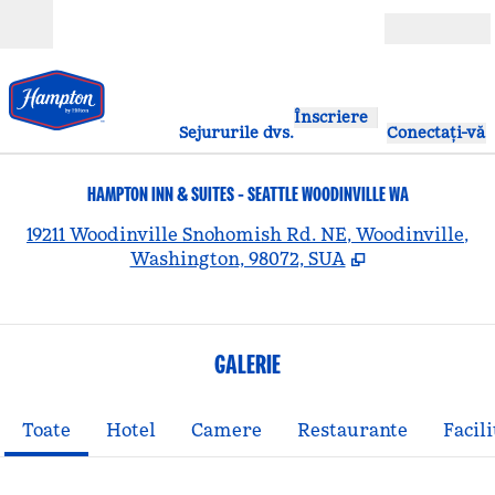
Salt la conținut
Deschide
Înscriere
Sejururile dvs.
Conectați-vă
HAMPTON INN & SUITES - SEATTLE WOODINVILLE WA
,
D
19211 Woodinville Snohomish Rd. NE, Woodinville,
Washington, 98072, SUA
GALERIE
Toate
Hotel
Camere
Restaurante
Facili