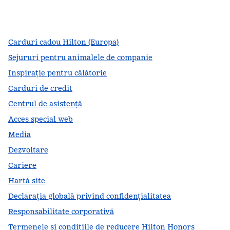
facebook
x
instagram
,
Deschide o filă nouă
,
Deschide o filă nouă
,
Deschide o filă nouă
Carduri cadou Hilton (Europa)
Sejururi pentru animalele de companie
Inspirație pentru călătorie
Carduri de credit
Centrul de asistență
Acces special web
Media
Dezvoltare
Cariere
Hartă site
Declarația globală privind confidenţialitatea
Responsabilitate corporativă
Termenele și condițiile de reducere Hilton Honors