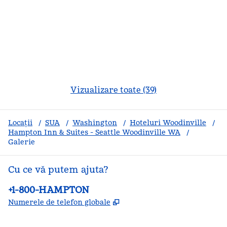
Vizualizare toate (39)
Locații
/
SUA
/
Washington
/
Hoteluri Woodinville
/
Hampton Inn & Suites - Seattle Woodinville WA
/
Galerie
Cu ce vă putem ajuta?
Telefon:
+1-800-HAMPTON
,
Deschide o filă nouă
Numerele de telefon globale