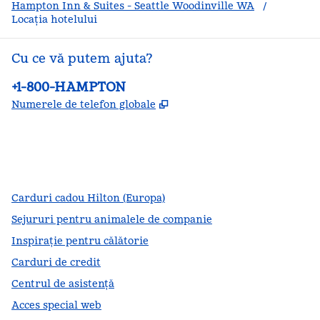
Hampton Inn & Suites - Seattle Woodinville WA
/
Locația hotelului
Cu ce vă putem ajuta?
Telefon:
+1-800-HAMPTON
,
Deschide o filă nouă
Numerele de telefon globale
facebook
x
instagram
,
Deschide o filă nouă
,
Deschide o filă nouă
,
Deschide o filă nouă
Carduri cadou Hilton (Europa)
Sejururi pentru animalele de companie
Inspirație pentru călătorie
Carduri de credit
Centrul de asistență
Acces special web