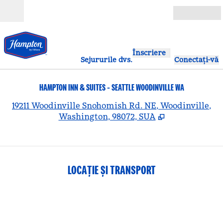
Salt la conținut
Deschide
Înscriere
Sejururile dvs.
Conectați-vă
HAMPTON INN & SUITES - SEATTLE WOODINVILLE WA
,
D
19211 Woodinville Snohomish Rd. NE, Woodinville,
Washington, 98072, SUA
LOCAȚIE ȘI TRANSPORT