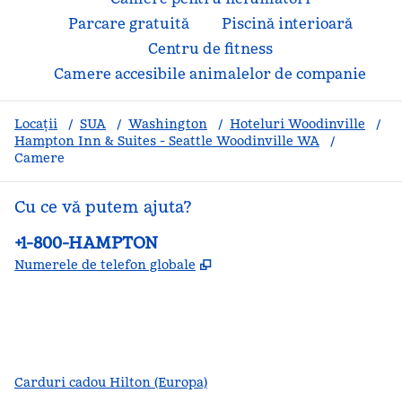
Parcare gratuită
Piscină interioară
Centru de fitness
Camere accesibile animalelor de companie
Locații
/
SUA
/
Washington
/
Hoteluri Woodinville
/
Hampton Inn & Suites - Seattle Woodinville WA
/
Camere
Cu ce vă putem ajuta?
Telefon:
+1-800-HAMPTON
,
Deschide o filă nouă
Numerele de telefon globale
facebook
x
instagram
,
Deschide o filă nouă
,
Deschide o filă nouă
,
Deschide o filă nouă
Carduri cadou Hilton (Europa)