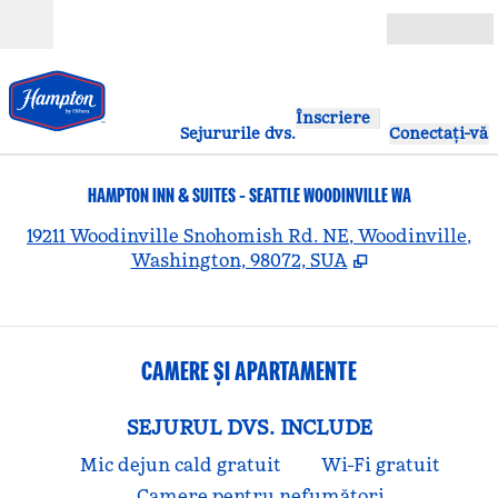
Salt la conținut
Deschide
Înscriere
Sejururile dvs.
Conectați-vă
HAMPTON INN & SUITES - SEATTLE WOODINVILLE WA
,
D
19211 Woodinville Snohomish Rd. NE, Woodinville,
Washington, 98072, SUA
CAMERE ȘI APARTAMENTE
SEJURUL DVS. INCLUDE
Mic dejun cald gratuit
Wi-Fi gratuit
Camere pentru nefumători