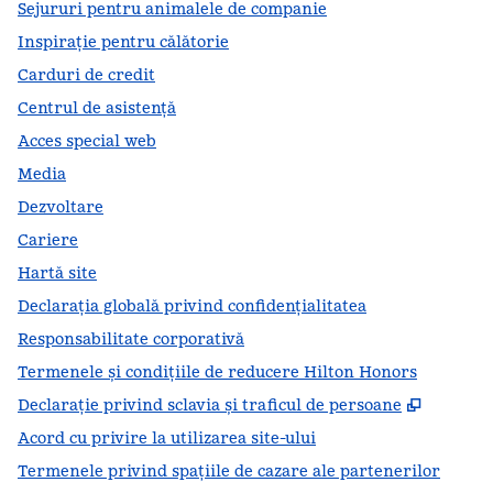
Sejururi pentru animalele de companie
Inspirație pentru călătorie
Carduri de credit
Centrul de asistență
Acces special web
Media
Dezvoltare
Cariere
Hartă site
Declarația globală privind confidenţialitatea
Responsabilitate corporativă
Termenele și condițiile de reducere Hilton Honors
,
Deschid
Declarație privind sclavia și traficul de persoane
Acord cu privire la utilizarea site-ului
Termenele privind spațiile de cazare ale partenerilor