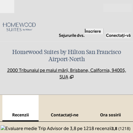
Salt la conținut
Deschide
Înscriere
Sejururile dvs.
Conectați-vă
Homewood Suites by Hilton San Francisco
Airport-North
,
D
2000 Tribunalul pe malul mării, Brisbane, California, 94005,
SUA
1
/
12
imaginea anterioară
imag
1 din 12
Contactaţi-ne
Recenzii
Contactaţi-ne
Ora sosirii
3,8
(
1218
)