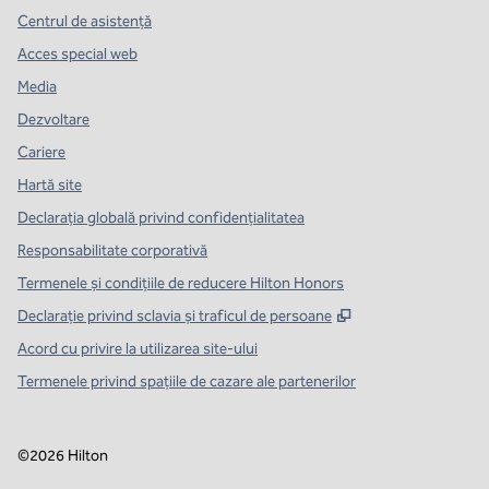
Centrul de asistență
Acces special web
Media
Dezvoltare
Cariere
Hartă site
Declarația globală privind confidenţialitatea
Responsabilitate corporativă
Termenele și condițiile de reducere Hilton Honors
,
Deschide o filă n
Declarație privind sclavia și traficul de persoane
Acord cu privire la utilizarea site-ului
Termenele privind spațiile de cazare ale partenerilor
©
2026
Hilton