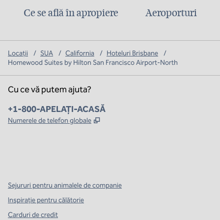
Ce se află în apropiere
Aeroporturi
Locații
/
SUA
/
California
/
Hoteluri Brisbane
/
Homewood Suites by Hilton San Francisco Airport-North
Cu ce vă putem ajuta?
Telefon:
+1-800-APELAȚI-ACASĂ
,
Deschide o filă nouă
Numerele de telefon globale
x
facebook
instagram
,
Deschide o filă nouă
,
Deschide o filă nouă
,
Deschide o filă nouă
Sejururi pentru animalele de companie
Inspirație pentru călătorie
Carduri de credit