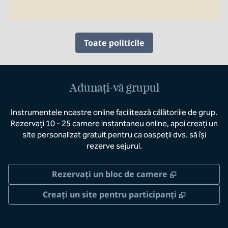
Toate politicile
Adunați-vă grupul
Instrumentele noastre online facilitează călătoriile de grup.
Rezervați 10 - 25 camere instantaneu online, apoi creați un
site personalizat gratuit pentru ca oaspeții dvs. să își
rezerve sejurul.
,
Deschide o 
Rezervați un bloc de camere
,
Deschide 
Creați un site pentru participanți