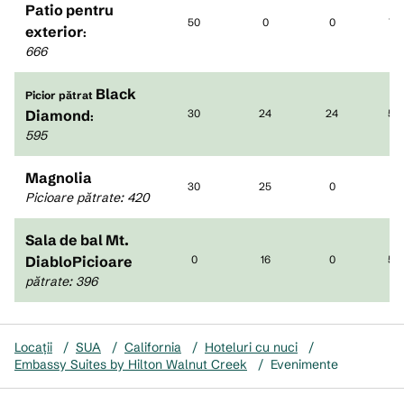
Patio pentru
50
0
0
70
exterior
:
666
Black
Picior pătrat
Diamond
30
24
24
55
:
595
Magnolia
30
25
0
0
Picioare pătrate
:
420
Sala de bal Mt.
DiabloPicioare
0
16
0
50
pătrate
:
396
Locații
/
SUA
/
California
/
Hoteluri cu nuci
/
Embassy Suites by Hilton Walnut Creek
/
Evenimente