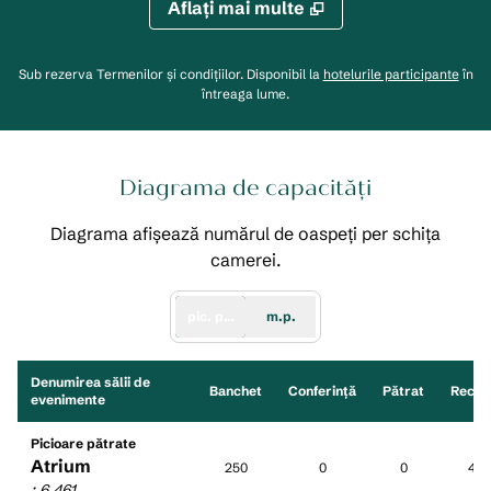
Aflaţi mai multe
,
desc
Sub rezerva Termenilor și condițiilor. Disponibil la
hotelurile participante
în
întreaga lume.
Diagrama de capacități
Diagrama afișează numărul de oaspeți per schița
camerei.
pic. păt.
m.p.
Denumirea sălii de
Banchet
Conferință
Pătrat
Recep
evenimente
Picioare pătrate
Atrium
250
0
0
450
:
6.461