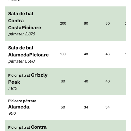
Sala de bal
Contra
200
80
80
275
CostaPicioare
pătrate
:
2.376
Sala de bal
AlamedaPicioare
100
48
48
150
pătrate
:
1.590
Grizzly
Picior pătrat
Peak
60
40
40
80
:
910
Picioare pătrate
Alameda
:
50
34
34
78
900
Contra
Picior pătrat