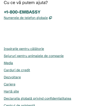
Cu ce vă putem ajuta?
Telefon:
+1-800-EMBASSY
,
Deschide o filă nouă
Numerele de telefon globale
x
facebook
instagram
,
Deschide o filă nouă
,
Deschide o filă nouă
,
Deschide o filă nouă
Inspirație pentru călătorie
Sejururi pentru animalele de companie
Media
Carduri de credit
Dezvoltare
Cariere
Hartă site
Declarația globală privind confidenţialitatea
Centrul de asistență