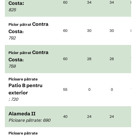
Costa:
60
34
34
83
825
Contra
Picior pătrat
Costa
60
30
30
83
:
792
Contra
Picior pătrat
Costa
60
28
28
78
:
759
Picioare pătrate
Patio B pentru
55
0
0
75
exterior
:
720
Alameda II
40
24
24
61
Picioare pătrate
:
690
Picioare pătrate