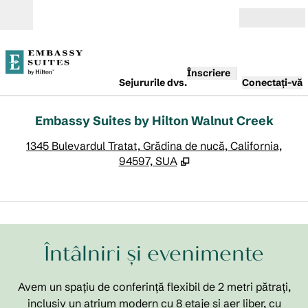
Salt la conținut
Deschide
Înscriere
Sejururile dvs.
Conectați-vă
Embassy Suites by Hilton Walnut Creek
,
D
1345 Bulevardul Tratat, Grădina de nucă, California,
94597, SUA
1
/
7
imaginea anterioară
imag
1 din 7
Întâlniri și evenimente
Avem un spațiu de conferință flexibil de 2 metri pătrați,
inclusiv un atrium modern cu 8 etaje și aer liber, cu