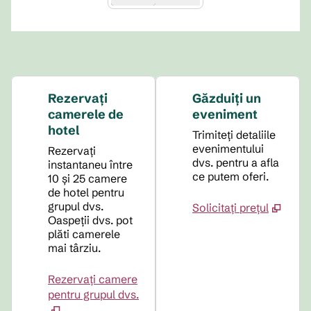
Rezervați
Găzduiți un
camerele de
eveniment
hotel
Trimiteți detaliile
evenimentului
Rezervați
dvs. pentru a afla
instantaneu între
ce putem oferi.
10 și 25 camere
de hotel pentru
grupul dvs.
Solicitați prețul
Oaspeții dvs. pot
plăti camerele
mai târziu.
Rezervați camere
pentru grupul dvs.