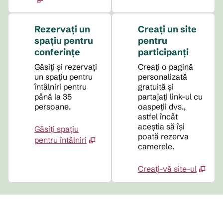
Rezervați un
Creați un site
spațiu pentru
pentru
conferințe
participanți
Găsiți și rezervați
Creați o pagină
un spațiu pentru
personalizată
întâlniri pentru
gratuită și
până la 35
partajați link-ul cu
persoane.
oaspeții dvs.,
astfel încât
aceștia să își
Găsiți spațiu
poată rezerva
pentru întâlniri
camerele.
Creați-vă site-ul