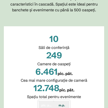
caracteristici în cascadă. Spațiul este ideal pentru
banchete și evenimente cu până la 500 oaspeți.
10
Săli de conferință
249
Camere de oaspeţi
6.461
pic. păt.
Picioare pătrate
Cea mai mare configurație de cameră
12.748
pic. păt.
Picioare pătrate
Spațiu total pentru evenimente
pic. păt.
m.p.