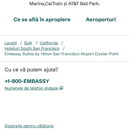
Marina,CalTrain și AT&T Ball Park.
Ce se află în apropiere
Aeroporturi
Locații
/
SUA
/
California
/
Hoteluri South San Francisco
/
Embassy Suites by Hilton San Francisco Airport Oyster Point
Cu ce vă putem ajuta?
Telefon:
+1-800-EMBASSY
,
Deschide o filă nouă
Numerele de telefon globale
x
facebook
instagram
,
Deschide o filă nouă
,
Deschide o filă nouă
,
Deschide o filă nouă
Inspirație pentru călătorie