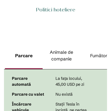
Politici hoteliere
Animale de
Parcare
Fumători
companie
Parcare
La fața locului
,
automată
45,00 USD pe zi
Parcare cu valet
Nu există
Încărcare
Stații Tesla în
vehicule
incintă, pe partea