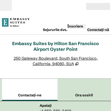
Salt la conținut
Deschide
Înscriere
Sejururile dvs.
Conectați-vă
Embassy Suites by Hilton San Francisco
Airport Oyster Point
,
D
250 Gateway Boulevard, South San Francisco,
California, 94080, SUA
1
/
12
imaginea anterioară
imag
1 din 12
Contactaţi-ne
Contactaţi-ne
Ora sosirii
Apel
Apelați