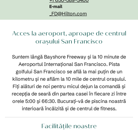
+1 650-589-3400
E-mailSFOSO
E-mail
_FD
@Hilton.com
Acces la aeroport, aproape de centrul
orașului San Francisco
Suntem lângă Bayshore Freeway și la 10 minute de
Aeroportul Internațional San Francisco. Pista
golfului San Francisco se află la mai puțin de un
kilometru și ne aflăm la 10 mile de centrul orașului.
Fiți alături de noi pentru micul dejun la comandă și
recepția de seară din partea casei în fiecare zi între
orele 5:00 și 66:30. Bucurați-vă de piscina noastră
interioară încălzită și de centrul de fitness.
Facilităţile noastre