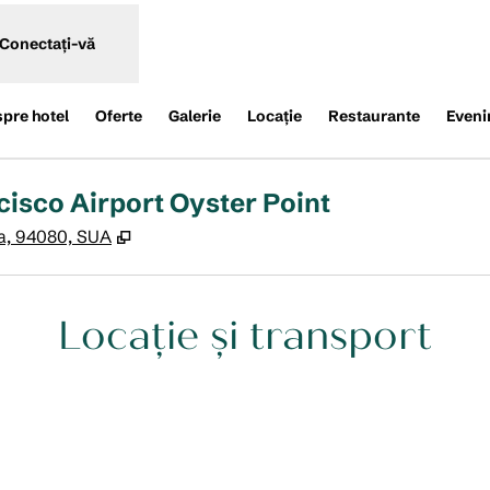
Conectați-vă
spre hotel
Oferte
Galerie
Locaţie
Restaurante
Eveni
cisco Airport Oyster Point
,
Deschide o filă nouă
ia, 94080, SUA
Locație și transport