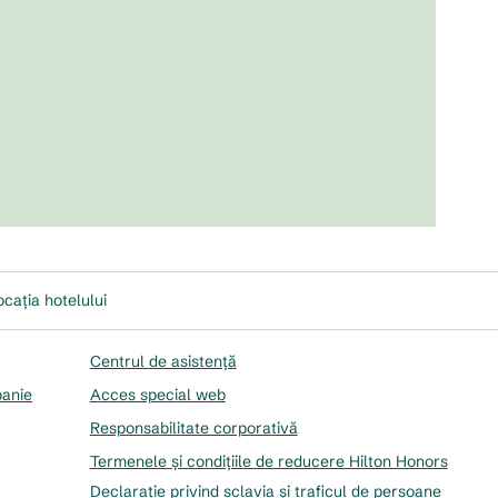
ocația hotelului
Centrul de asistență
panie
Acces special web
Responsabilitate corporativă
Termenele și condițiile de reducere Hilton Honors
Declarație privind sclavia și traficul de persoane
,
Desc