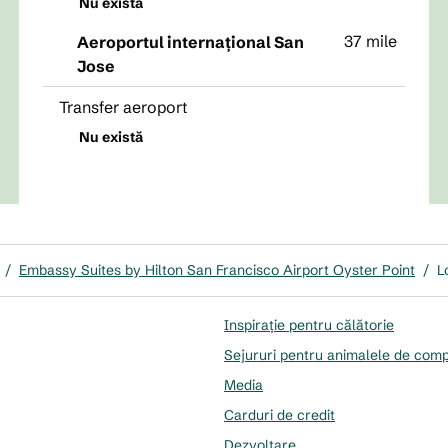
Nu există
37 mile
Aeroportul internațional San
Jose
Transfer aeroport
Nu există
/
Embassy Suites by Hilton San Francisco Airport Oyster Point
/
L
Inspirație pentru călătorie
Sejururi pentru animalele de com
Media
Carduri de credit
Dezvoltare