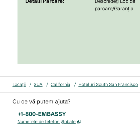
Detalii Parcare:
Deschideți Loc de
parcare/Garanția
Locații
/
SUA
/
California
/
Hoteluri South San Francisco
Cu ce vă putem ajuta?
Telefon:
+1-800-EMBASSY
,
Deschide o filă nouă
Numerele de telefon globale
x
facebook
instagram