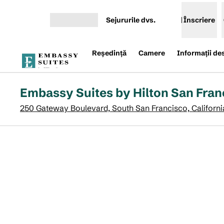
Salt la conținut
Sejururile dvs.
Înscriere
Deschideți meniul
Reşedinţă
Camere
Informații de
Embassy Suites by Hilton San Fran
250 Gateway Boulevard, South San Francisco, Californ