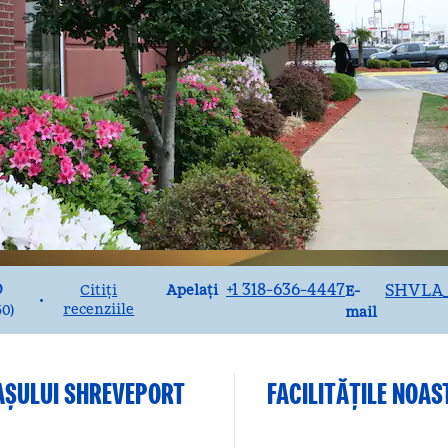
Apel
Email
+1 318-636-4447
SHVLA
0
Apelați
Citiți
E-
•
recenziile
50
)
mail
AȘULUI SHREVEPORT
FACILITĂŢILE NOAS