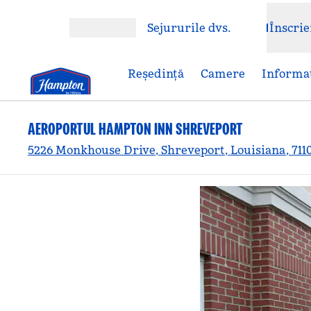
Salt la conținut
Sejururile dvs.
Înscrie
Deschideți meniul
Reşedinţă
Camere
Informaț
AEROPORTUL HAMPTON INN SHREVEPORT
5226 Monkhouse Drive, Shreveport, Louisiana, 711