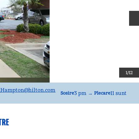
D
1
/
12
_Hampton
@hilton.com
3 pm
→
11 sunt
Sosire
Plecare
TRE