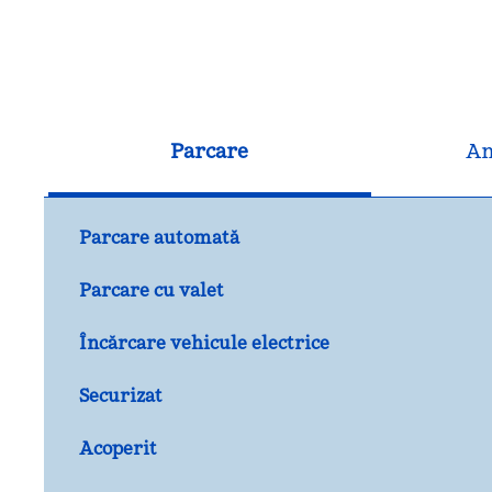
Parcare
An
Parcare automată
Parcare cu valet
Încărcare vehicule electrice
Securizat
Acoperit