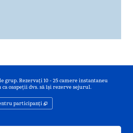
de grup. Rezervați 10 - 25 camere instantaneu
 ca oaspeții dvs. să își rezerve sejurul.
ă
,
Deschide o filă nouă
entru participanți