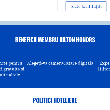
Toate facilitățile
BENEFICII MEMBRU HILTON HONORS
ncte pentru
Alegeți-vă camera
Cazare digitală
Expe
i gratuite și
Hilto
lte altele
POLITICI HOTELIERE