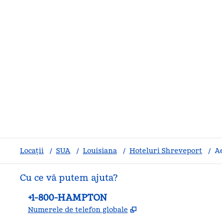
Locații
/
SUA
/
Louisiana
/
Hoteluri Shreveport
/
A
Cu ce vă putem ajuta?
Telefon:
+1-800-HAMPTON
,
Deschide o filă nouă
Numerele de telefon globale