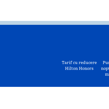
Tarif cu reducere
Pu
Hilton Honors
nopț
mu