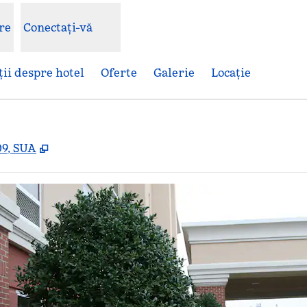
re
Conectați-vă
ii despre hotel
Oferte
Galerie
Locaţie
,
Deschide o filă nouă
09, SUA