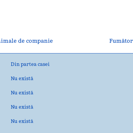
imale de companie
Fumător
Din partea casei
Nu există
Nu există
Nu există
Nu există