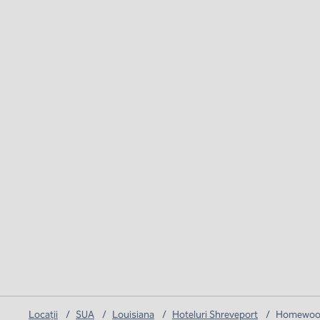
Locații
/
SUA
/
Louisiana
/
Hoteluri Shreveport
/
Homewood 