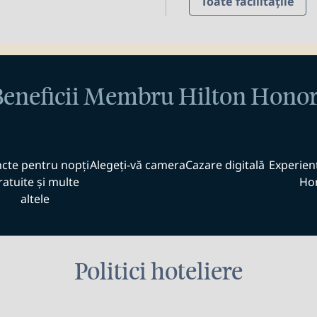
Toate facilitățile
Beneficii Membru Hilton Honor
cte pentru nopți
Alegeți-vă camera
Cazare digitală
Experienț
ratuite și multe
Ho
altele
Politici hoteliere