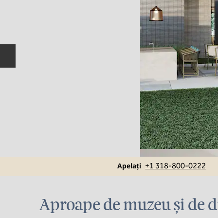
Diapozitivul anterior
Apel
Apelați
+1 318-800-0222
Aproape de muzeu și de d