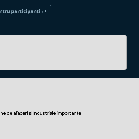
ă
,
Deschide o filă nouă
ntru participanți
ne de afaceri și industriale importante.