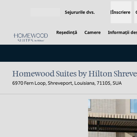
Salt la conținut
Sejururile dvs.
Înscriere
Deschideți meniul
Reşedinţă
Camere
Informații de
Homewood Suites by Hilton Shreve
6970 Fern Loop, Shreveport, Louisiana, 71105, SUA