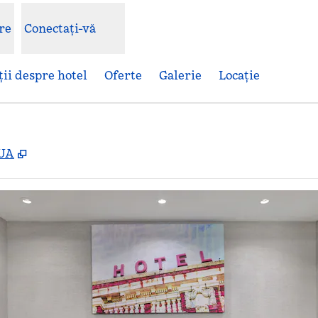
re
Conectați-vă
ii despre hotel
Oferte
Galerie
Locaţie
,
Deschide o filă nouă
SUA