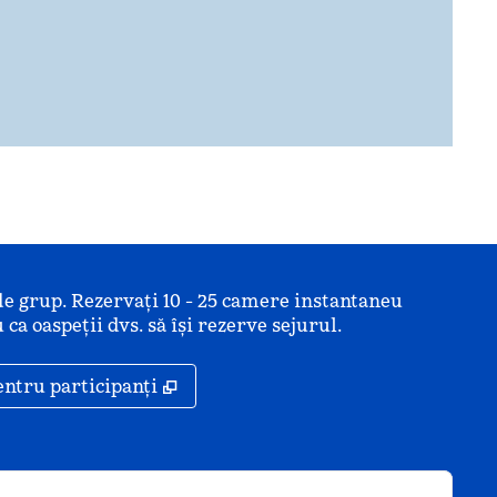
de grup. Rezervați 10 - 25 camere instantaneu
 ca oaspeții dvs. să își rezerve sejurul.
ă
,
Deschide o filă nouă
entru participanți