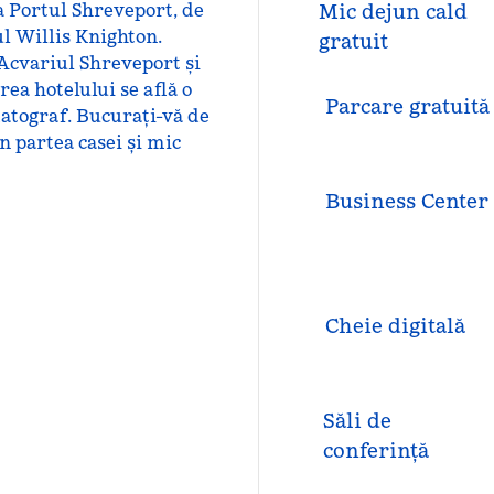
la Portul Shreveport, de
Mic dejun cald
ul Willis Knighton.
gratuit
 Acvariul Shreveport și
ea hotelului se află o
Parcare gratuită
matograf. Bucurați-vă de
n partea casei și mic
Business Center
Cheie digitală
Săli de
conferință