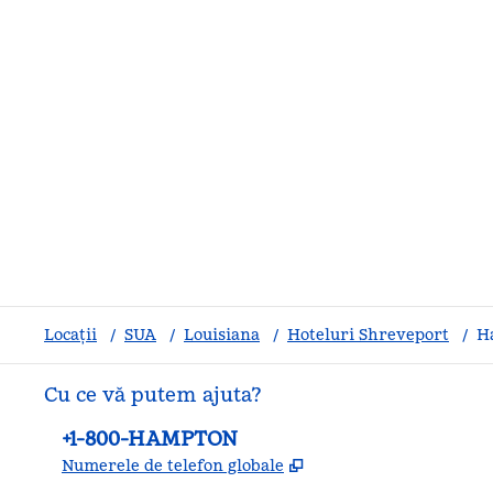
Locații
/
SUA
/
Louisiana
/
Hoteluri Shreveport
/
H
Cu ce vă putem ajuta?
Telefon:
+1-800-HAMPTON
,
Deschide o filă nouă
Numerele de telefon globale