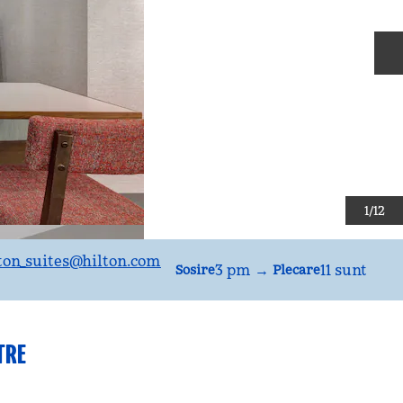
D
1
/
12
on_suites
@hilton.com
3 pm
→
11 sunt
Sosire
Plecare
TRE