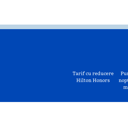
Tarif cu reducere
Pu
Hilton Honors
nopț
mu