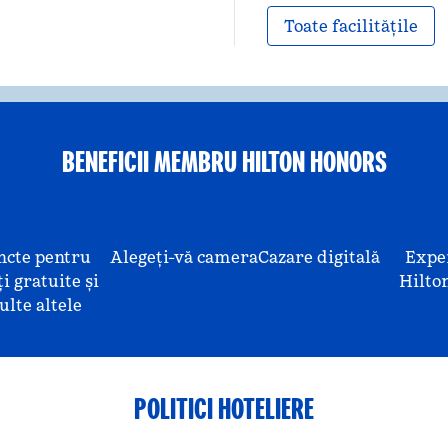
Toate facilitățile
BENEFICII MEMBRU HILTON HONORS
ncte pentru
Alegeți-vă camera
Cazare digitală
Expe
i gratuite și
Hilto
lte altele
POLITICI HOTELIERE