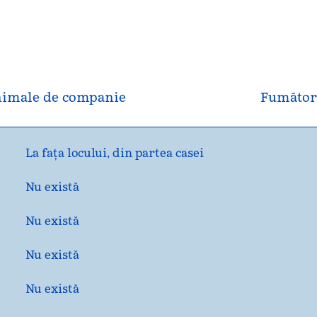
imale de companie
Fumător
La fața locului
,
din partea casei
Nu există
Nu există
Nu există
Nu există