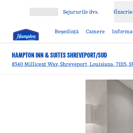
Salt la conținut
Sejururile dvs.
Înscrie
Deschideți meniul
Reşedinţă
Camere
Informaț
HAMPTON INN & SUITES SHREVEPORT/SUD
8340 Millicent Way, Shreveport, Louisiana, 71115, 