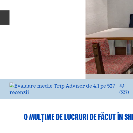
Diapozitivul anterior
4,1
(
527
)
O MULȚIME DE LUCRURI DE FĂCUT ÎN S