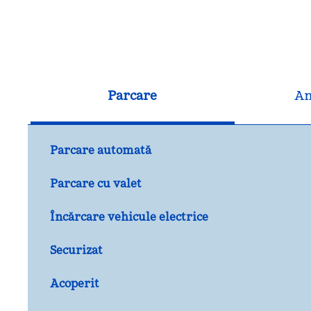
Parcare
An
Parcare automată
Parcare cu valet
Încărcare vehicule electrice
Securizat
Acoperit