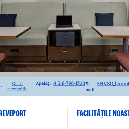
Apel
Email
+1 318-798-1320
SHVSO_hampt
Apelați
Citiți
E-
•
recenziile
mail
HREVEPORT
FACILITĂŢILE NOAS