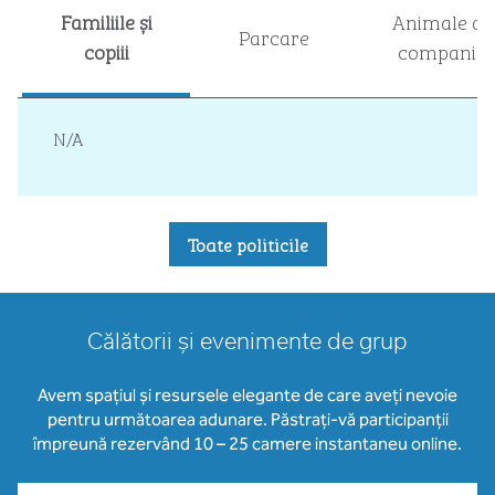
Familiile și
Animale de
Parcare
copiii
companie
N/A
Toate politicile
Călătorii și evenimente de grup
Avem spațiul și resursele elegante de care aveți nevoie
pentru următoarea adunare. Păstrați-vă participanții
împreună rezervând 10 – 25 camere instantaneu online.