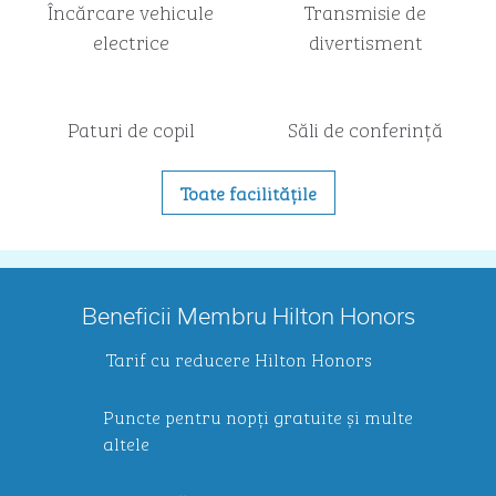
Încărcare vehicule
Transmisie de
electrice
divertisment
Paturi de copil
Săli de conferință
Toate facilitățile
Beneficii Membru Hilton Honors
Tarif cu reducere Hilton Honors
Puncte pentru nopți gratuite și multe
altele