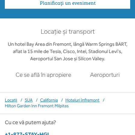
Planificați un eveniment
Locație și transport
Un hotel Bay Area din Fremont, lângă Warm Springs BART,
aflat la 15 mile de Tesla, Cisco, Intel, Stadionul Levi's,
Aeroportul San Jose și Silicon Valley.
Ce se află în apropiere
Aeroporturi
Locații
/
SUA
/
California
/
Hoteluri înfremont
/
Hilton Garden Inn Fremont Milpitas
Cu ce vă putem ajuta?
Telefon:
+1-877-STAY-HGI