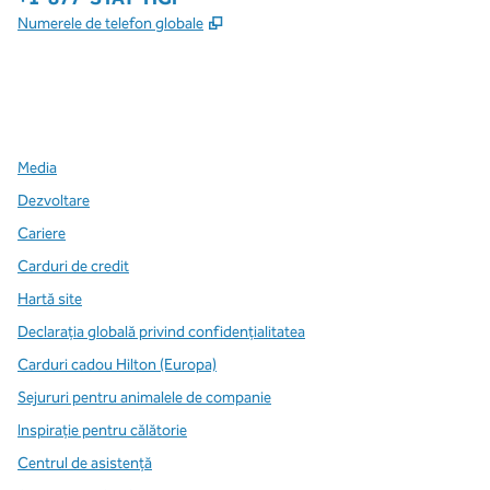
,
Deschide o filă nouă
Numerele de telefon globale
x
facebook
instagram
,
Deschide o filă nouă
,
Deschide o filă nouă
,
Deschide o filă nouă
Media
Dezvoltare
Cariere
Carduri de credit
Hartă site
Declarația globală privind confidenţialitatea
Carduri cadou Hilton (Europa)
Sejururi pentru animalele de companie
Inspirație pentru călătorie
Centrul de asistență