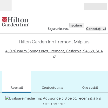
Salt la conținut
Deschide
Înscriere
Sejururile dvs.
Conectați-vă
Hilton Garden Inn Fremont Milpitas
,
D
45976 Warm Springs Blvd, Fremont, California, 94539, SUA
1
/
12
imaginea anterioară
imag
1 din 12
Contactaţi-ne
Recenzii
Contactaţi-ne
Ora sosirii
3,8
(
51
)
Citiți recenziile