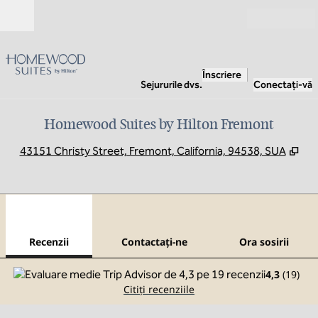
Salt la conținut
Deschide
Înscriere
Sejururile dvs.
Conectați-vă
Homewood Suites by Hilton Fremont
,
Des
43151 Christy Street, Fremont, California, 94538, SUA
1
/
12
imaginea anterioară
imag
1 din 12
Contactaţi-ne
Recenzii
Contactaţi-ne
Ora sosirii
4,3
(
19
)
Citiți recenziile