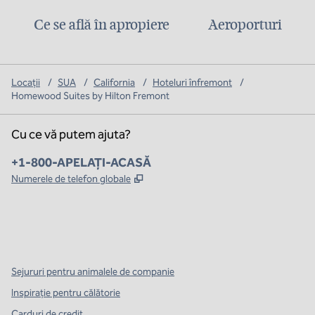
Ce se află în apropiere
Aeroporturi
Locații
/
SUA
/
California
/
Hoteluri înfremont
/
Homewood Suites by Hilton Fremont
Cu ce vă putem ajuta?
Telefon:
+1-800-APELAȚI-ACASĂ
,
Deschide o filă nouă
Numerele de telefon globale
x
facebook
instagram
,
Deschide o filă nouă
,
Deschide o filă nouă
,
Deschide o filă nouă
Sejururi pentru animalele de companie
Inspirație pentru călătorie
Carduri de credit