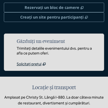
,
Deschide o 
Rezervați un bloc de camere
,
Deschide 
Creați un site pentru participanți
Găzduiți un eveniment
Trimiteți detaliile evenimentului dvs. pentru a
afla ce putem oferi.
Solicitați prețul
Locație și transport
Amplasat pe Christy St. Lângă I-880. La doar câteva minute
de restaurant, divertisment și cumpărături.