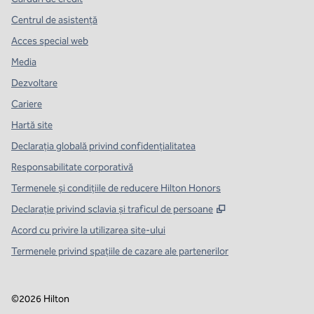
Centrul de asistență
Acces special web
Media
Dezvoltare
Cariere
Hartă site
Declarația globală privind confidenţialitatea
Responsabilitate corporativă
Termenele și condițiile de reducere Hilton Honors
,
Deschide o filă n
Declarație privind sclavia și traficul de persoane
Acord cu privire la utilizarea site-ului
Termenele privind spațiile de cazare ale partenerilor
©
2026
Hilton