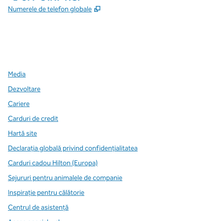
,
Deschide o filă nouă
Numerele de telefon globale
x
facebook
instagram
,
Deschide o filă nouă
,
Deschide o filă nouă
,
Deschide o filă nouă
Media
Dezvoltare
Cariere
Carduri de credit
Hartă site
Declarația globală privind confidenţialitatea
Carduri cadou Hilton (Europa)
Sejururi pentru animalele de companie
Inspirație pentru călătorie
Centrul de asistență