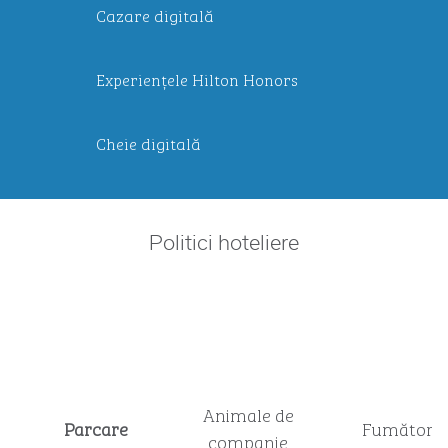
Cazare digitală
Experiențele Hilton Honors
Cheie digitală
Politici hoteliere
Animale de
Parcare
Fumători
companie