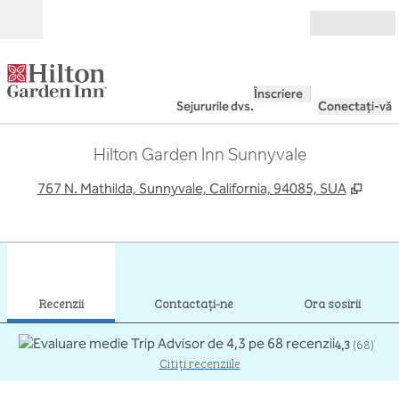
Salt la conținut
Deschide
Înscriere
Sejururile dvs.
Conectați-vă
Hilton Garden Inn Sunnyvale
,
Desch
767 N. Mathilda, Sunnyvale, California, 94085, SUA
1
/
12
imaginea anterioară
imag
1 din 12
Contactaţi-ne
Recenzii
Contactaţi-ne
Ora sosirii
4,3
(
68
)
Citiți recenziile