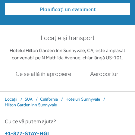
Planificați un eveniment
Locație și transport
Hotelul Hilton Garden Inn Sunnyvale, CA, este amplasat
convenabil pe N Mathilda Avenue, chiar lângă US-101.
Ce se află în apropiere
Aeroporturi
Locații
/
SUA
/
California
/
Hoteluri Sunnyvale
/
Hilton Garden Inn Sunnyvale
Cu ce vă putem ajuta?
Telefon:
+1-877-STAY-HGI