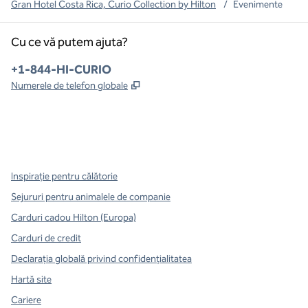
Gran Hotel Costa Rica, Curio Collection by Hilton
/
Evenimente
Cu ce vă putem ajuta?
Telefon:
+1-844-HI-CURIO
,
Deschide o filă nouă
Numerele de telefon globale
x
facebook
instagram
,
Deschide o filă nouă
,
Deschide o filă nouă
,
Deschide o filă nouă
Inspirație pentru călătorie
Sejururi pentru animalele de companie
Carduri cadou Hilton (Europa)
Carduri de credit
Declarația globală privind confidenţialitatea
Hartă site
Cariere