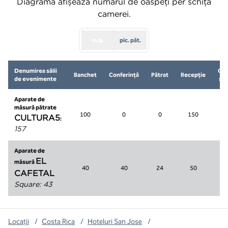
Diagrama afișează numărul de oaspeți per schița
camerei.
m.p.
pic. păt.
Denumirea sălii
Ca
Banchet
Conferință
Pătrat
Recepţie
de evenimente
șco
Aparate de
măsură pătrate
100
0
0
150
CULTURA5
:
157
Aparate de
EL
măsură
40
40
24
50
CAFETAL
Square
:
43
Locații
/
Costa Rica
/
Hoteluri San Jose
/