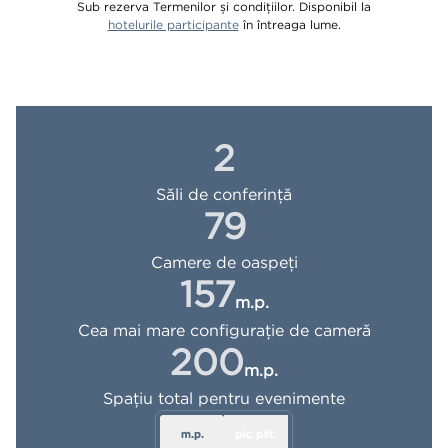
Sub rezerva Termenilor și condițiilor. Disponibil la
,
deschide o filă nouă
hotelurile participante
în întreaga lume.
2
Săli de conferință
79
Camere de oaspeţi
157
m.p.
Metri pătrați
Cea mai mare configurație de cameră
200
m.p.
Metri pătrați
Spațiu total pentru evenimente
m.p.
pic. păt.