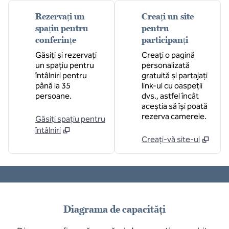
Rezervați un
Creați un site
spațiu pentru
pentru
conferințe
participanți
Găsiți și rezervați
Creați o pagină
un spațiu pentru
personalizată
întâlniri pentru
gratuită și partajați
până la 35
link-ul cu oaspeții
persoane.
dvs., astfel încât
aceștia să își poată
rezerva camerele.
Găsiți spațiu pentru
întâlniri
Creați-vă site-ul
1
/
2
imaginea anterioară
imag
1 din 2
Diagrama de capacități