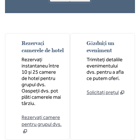
Rezervați
Găzduiți un
camerele de hotel
eveniment
Rezervați
Trimiteți detaliile
instantaneu între
evenimentului
10 și 25 camere
dvs. pentru a afla
de hotel pentru
ce putem oferi.
grupul dvs.
Oaspeții dvs. pot
Solicitați prețul
plăti camerele mai
târziu.
Rezervați camere
pentru grupul dvs.