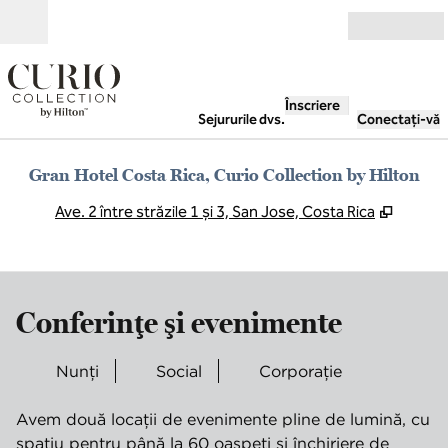
Salt la conținut
Deschide
Înscriere
Sejururile dvs.
Conectați-vă
Gran Hotel Costa Rica, Curio Collection by Hilton
,
Deschid
Ave. 2 între străzile 1 și 3, San Jose, Costa Rica
Conferinţe şi evenimente
Nunți
Social
Corporaţie
Avem două locații de evenimente pline de lumină, cu
spațiu pentru până la 60 oaspeți și închiriere de