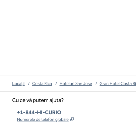
Locații
/
Costa Rica
/
Hoteluri San Jose
/
Gran Hotel Costa Ri
Cu ce vă putem ajuta?
Telefon:
+1-844-HI-CURIO
,
Deschide o filă nouă
Numerele de telefon globale