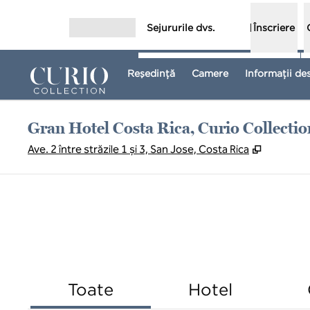
Salt la conținut
Sejururile dvs.
Înscriere
Deschideți meniul
Reşedinţă
Camere
Informații de
Gran Hotel Costa Rica, Curio Collectio
,
Deschide 
Ave. 2 între străzile 1 și 3, San Jose, Costa Rica
Toate
Hotel