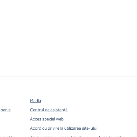
Media
mpanie
Centrul de asistență
Acces special web
Acord cu privire la utilizarea site-ului