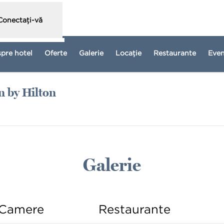
Conectați-vă
spre hotel
Oferte
Galerie
Locaţie
Restaurante
Eve
n by Hilton
o filă nouă
Galerie
Camere
Restaurante