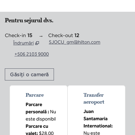
Pentru sejurul dvs.
Check-in
15
→
Check-out
12
SJOCU_gm@hilton.com
Îndrumări
,
Deschide o filă nouă
+506 2103 9000
Găsiți o cameră
Parcare
Transfer
aeroport
Parcare
Juan
personală
:
Nu
Santamaria
este disponibil
International
:
Parcare cu
Nu este
valet
:
$28,00