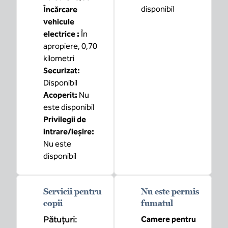
disponibil
Încărcare
vehicule
electrice
:
În
apropiere, 0,70
kilometri
Securizat
:
Disponibil
Acoperit
:
Nu
este disponibil
Privilegii de
intrare/ieșire
:
Nu este
disponibil
Servicii pentru
Nu este permis
copii
fumatul
Pătuțuri
:
Camere pentru