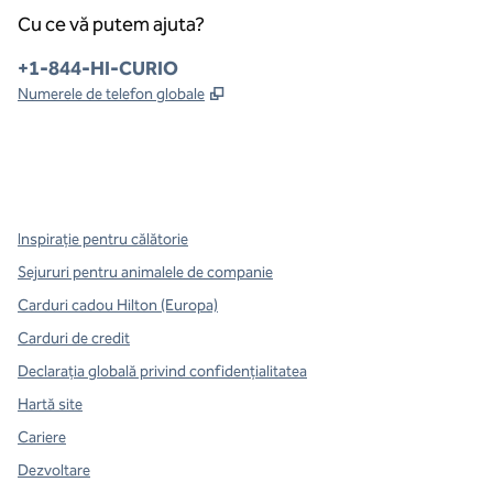
Cu ce vă putem ajuta?
Telefon:
+1-844-HI-CURIO
,
Deschide o filă nouă
Numerele de telefon globale
x
facebook
instagram
,
Deschide o filă nouă
,
Deschide o filă nouă
,
Deschide o filă nouă
Inspirație pentru călătorie
Sejururi pentru animalele de companie
Carduri cadou Hilton (Europa)
Carduri de credit
Declarația globală privind confidenţialitatea
Hartă site
Cariere
Dezvoltare