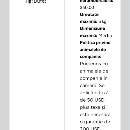
nerambursabilă:
Bufet
Tip:
$50,00
Greutate
maximă:
6 kg
Dimensiune
Mediu
maximă:
Politica privind
animalele de
companie:
Prietenos cu
animalele de
companie în
cameră. Se
aplică o taxă
de 50 USD
plus taxe și
este necesară
o garanție de
200 USD.