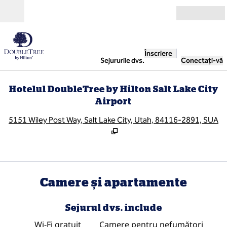
Salt la conținut
Deschide
Înscriere
Sejururile dvs.
Conectați-vă
Hotelul DoubleTree by Hilton Salt Lake City
Airport
,
D
5151 Wiley Post Way, Salt Lake City, Utah, 84116-2891, SUA
Camere și apartamente
Sejurul dvs. include
Wi-Fi gratuit
Camere pentru nefumători