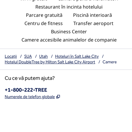
Restaurant în incinta hotelului
Parcare gratuită
Piscină interioară
Centru de fitness
Transfer aeroport
Business Center
Camere accesibile animalelor de companie
Locații
/
SUA
/
Utah
/
Hoteluri în Salt Lake City
/
Hotelul DoubleTree by Hilton Salt Lake City Airport
/
Camere
Cu ce vă putem ajuta?
Telefon:
+1-800-222-TREE
,
Deschide o filă nouă
Numerele de telefon globale
x
facebook
instagram
,
Deschide o filă nouă
,
Deschide o filă nouă
,
Deschide o filă nouă