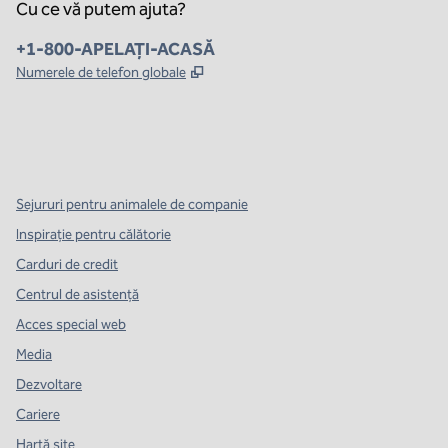
Cu ce vă putem ajuta?
Telefon:
+1-800-APELAȚI-ACASĂ
,
Deschide o filă nouă
Numerele de telefon globale
x
facebook
instagram
,
Deschide o filă nouă
,
Deschide o filă nouă
,
Deschide o filă nouă
Sejururi pentru animalele de companie
Inspirație pentru călătorie
Carduri de credit
Centrul de asistență
Acces special web
Media
Dezvoltare
Cariere
Hartă site