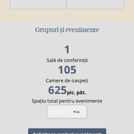
Grupuri și evenimente
1
Sală de conferință
105
Camere de oaspeţi
625
pic. păt.
Picioare pătrate
Spațiu total pentru evenimente
pic. păt.
m.p.