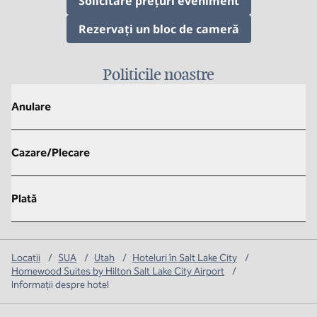
,
Deschide o f
Solicitare prețuri eveniment
,
Deschide o f
Rezervați un bloc de cameră
Politicile noastre
Anulare
Cazare/Plecare
Plată
Locații
/
SUA
/
Utah
/
Hoteluri în Salt Lake City
/
Homewood Suites by Hilton Salt Lake City Airport
/
Informații despre hotel