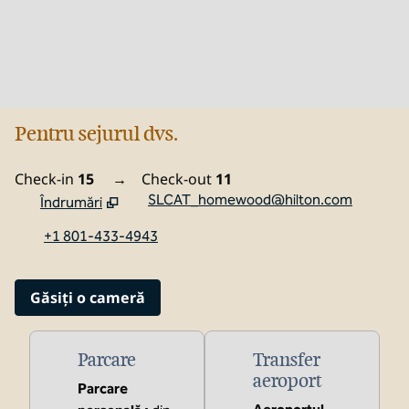
Pentru sejurul dvs.
Check-in
15
→
Check-out
11
SLCAT_homewood@hilton.com
Îndrumări
,
Deschide o filă nouă
+1 801-433-4943
Găsiți o cameră
Parcare
Transfer
aeroport
Parcare