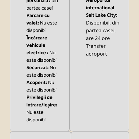
Aeroportul
personală
:
din
internațional
partea casei
Salt Lake City
:
Parcare cu
Disponibil
, din
valet
:
Nu este
partea casei
,
disponibil
Încărcare
are 24 ore
vehicule
Transfer
electrice
:
Nu
aeroport
este disponibil
Securizat
:
Nu
este disponibil
Acoperit
:
Nu
este disponibil
Privilegii de
intrare/ieșire
:
Nu este
disponibil