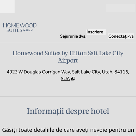
Salt la conținut
Deschide
Înscriere
Sejururile dvs.
Conectați-vă
Homewood Suites by Hilton Salt Lake City
Airport
,
D
4923 W Douglas Corrigan Way, Salt Lake City, Utah, 84116,
SUA
Informații despre hotel
Găsiți toate detaliile de care aveți nevoie pentru un