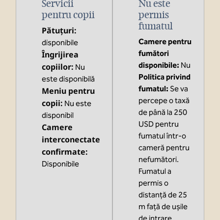
Servicii
Nu este
pentru copii
permis
fumatul
Pătuțuri
:
Camere pentru
disponibile
fumători
Îngrijirea
disponibile:
Nu
copiilor
:
Nu
Politica privind
este disponibilă
fumatul:
Se va
Meniu pentru
percepe o taxă
copii
:
Nu este
de până la 250
disponibil
USD pentru
Camere
fumatul într-o
interconectate
cameră pentru
confirmate
:
nefumători.
Disponibile
Fumatul a
permis o
distanță de 25
m față de ușile
de intrare.