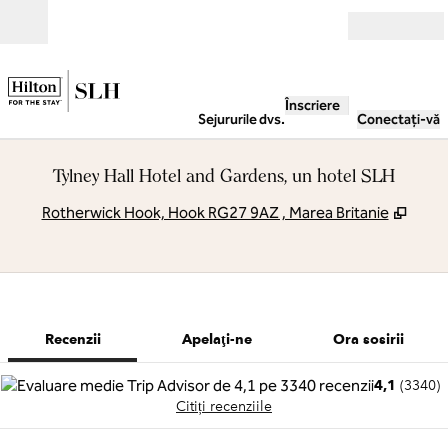
Salt la conținut
Deschide
Înscriere
Sejururile dvs.
Conectați-vă
Tylney Hall Hotel and Gardens, un hotel SLH
,
Desch
Rotherwick Hook, Hook RG27 9AZ , Marea Britanie
1 din 8
1
/
8
imaginea anterioară
imaginea urm
Apelaţi-ne
Recenzii
Apelaţi-ne
Ora sosirii
4,1
(
3340
)
Citiți recenziile