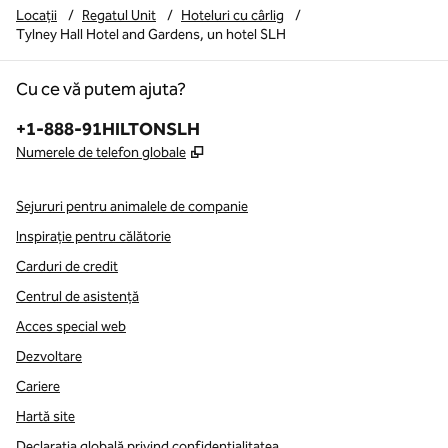
Locații
/
Regatul Unit
/
Hoteluri cu cârlig
/
Tylney Hall Hotel and Gardens, un hotel SLH
Cu ce vă putem ajuta?
Telefon:
+1-888-91HILTONSLH
,
Deschide o filă nouă
Numerele de telefon globale
Sejururi pentru animalele de companie
Inspirație pentru călătorie
Carduri de credit
Centrul de asistență
Acces special web
Dezvoltare
Cariere
Hartă site
Declarația globală privind confidenţialitatea