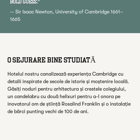
bold guess.
”
—
Sir Isaac Newton
, University of Cambridge 1661–
1665
O SEJURARE BINE STUDIATĂ
Hotelul nostru canalizează experiența Cambridge cu
detalii inspirate de secole de istorie și moștenire locală.
Găsiți noduri pentru arhitectura și crestele colegiului,
un candelabru cu două helixuri pentru a-l onora pe
inovatorul om de știință Rosalind Franklin și o instalație
de bărci punting vechi de 100 de ani.