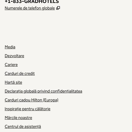
Telefon:
+1-833-GRADHOTELS
,
Deschide o filă nouă
Numerele de telefon globale
INSTAGRAM
ALTELE
,
DESCHIDE O FILĂ NOUĂ
,
DESCHIDE O FILĂ NOUĂ
Media
Dezvoltare
Cariere
Carduri de credit
Hartă site
Declarația globală privind confidenţialitatea
Carduri cadou Hilton (Europa)
Inspirație pentru călătorie
Mărcile noastre
Centrul de asistență