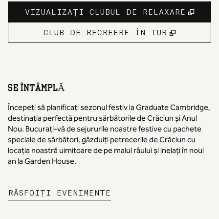
,
DE
VIZUALIZAȚI CLUBUL DE RELAXARE
,
DESCHI
CLUB DE RECREERE ÎN TUR
SE ÎNTÂMPLĂ
Începeți să planificați sezonul festiv la Graduate Cambridge,
destinația perfectă pentru sărbătorile de Crăciun și Anul
Nou. Bucurați-vă de sejururile noastre festive cu pachete
speciale de sărbători, găzduiți petrecerile de Crăciun cu
locația noastră uimitoare de pe malul râului și inelați în noul
an la Garden House.
,
DESCHIDE O FILĂ NO
RĂSFOIȚI EVENIMENTE