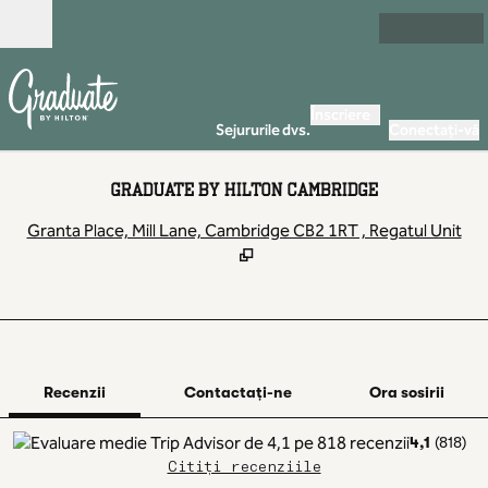
Salt la conținut
Deschide
Înscriere
Sejururile dvs.
Conectați-vă
GRADUATE BY HILTON CAMBRIDGE
,
D
Granta Place, Mill Lane, Cambridge CB2 1RT , Regatul Unit
1 din 12
1
/
12
imaginea anterioară
imaginea urmă
Contactaţi-ne
Recenzii
Contactaţi-ne
Ora sosirii
4,1
(
818
)
Citiți recenziile