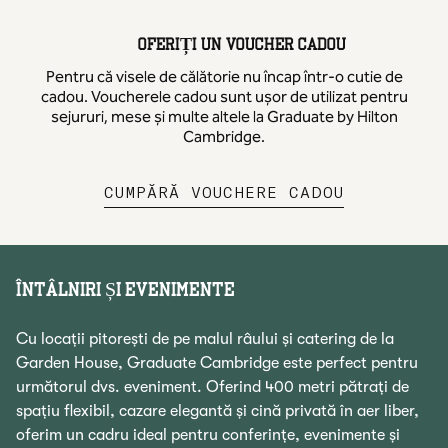
OFERIȚI UN VOUCHER CADOU
Pentru că visele de călătorie nu încap într-o cutie de
cadou. Voucherele cadou sunt ușor de utilizat pentru
sejururi, mese și multe altele la Graduate by Hilton
Cambridge.
,
DESCHID
CUMPĂRĂ VOUCHERE CADOU
ÎNTÂLNIRI ȘI EVENIMENTE
Cu locații pitorești de pe malul râului și catering de la
Garden House, Graduate Cambridge este perfect pentru
următorul dvs. eveniment. Oferind 400 metri pătrați de
spațiu flexibil, cazare elegantă și cină privată în aer liber,
oferim un cadru ideal pentru conferințe, evenimente și