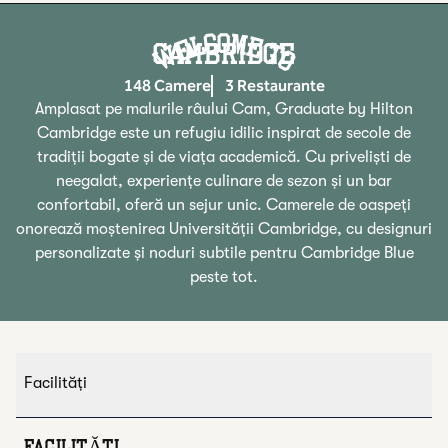
Welcome To
CAMBRIDGE
148 Camere
3 Restaurante
Amplasat pe malurile râului Cam, Graduate by Hilton
Cambridge este un refugiu idilic inspirat de secole de
tradiții bogate și de viața academică. Cu priveliști de
neegalat, experiențe culinare de sezon și un bar
confortabil, oferă un sejur unic. Camerele de oaspeți
onorează moștenirea Universității Cambridge, cu designuri
personalizate și noduri subtile pentru Cambridge Blue
peste tot.
Facilităţi
FACILITĂŢI