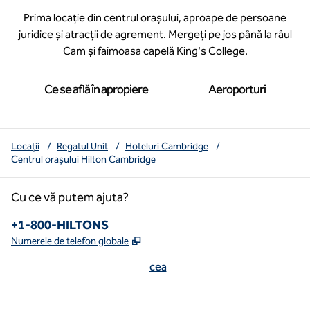
Prima locație din centrul orașului, aproape de persoane
juridice și atracții de agrement. Mergeți pe jos până la râul
Cam și faimoasa capelă King's College.
Ce se află în apropiere
Aeroporturi
Locații
/
Regatul Unit
/
Hoteluri Cambridge
/
Centrul orașului Hilton Cambridge
Cu ce vă putem ajuta?
Numărul de telefon:
+1-800-HILTONS
,
Deschide o filă nouă
Numerele de telefon globale
cea
x
facebook
instagram
youtube
mai curată
,
Deschide o filă nouă
,
Deschide o filă nouă
,
Deschide o filă nouă
,
deschide o filă nouă
,
deschide o filă nouă