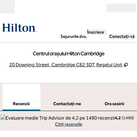
Salt la conținut
Deschide
Înscriere
Sejururile dvs.
Conectați-vă
Centrul orașului Hilton Cambridge
,
Des
20 Downing Street, Cambridge CB2 3DT, Regatul Unit
1
/
12
imaginea anterioară
imag
1 din 12
Contactaţi-ne
Recenzii
Contactaţi-ne
Ora sosirii
4,2
(
1490
)
Citiți recenziile