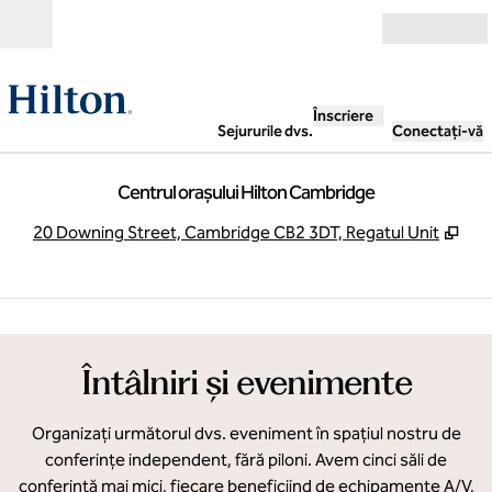
Salt la conținut
Deschide
Înscriere
Sejururile dvs.
Conectați-vă
Centrul orașului Hilton Cambridge
,
Des
20 Downing Street, Cambridge CB2 3DT, Regatul Unit
1
/
11
imaginea anterioară
imag
1 din 11
Întâlniri și evenimente
Organizați următorul dvs. eveniment în spațiul nostru de
conferințe independent, fără piloni. Avem cinci săli de
conferință mai mici, fiecare beneficiind de echipamente A/V,