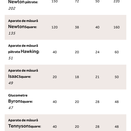
Newton
150
72
50
220
pătrate:
202
Aparate de măsură
Newton
Square:
120
38
40
160
135
Aparate de măsură
Hawking
pătrate
:
40
20
24
60
51
Aparate de măsură
Isaac
Square:
20
18
21
50
49
Glucometre
Byron
Square:
40
20
28
48
47
Aparate de măsură
Tennyson
Square:
40
20
28
48