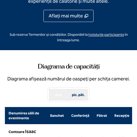
experiențe de călătorie și multe altele.
Aflaţi mai multe
,
deschid
Sub rezerva Termenilor și condițiilor. Disponibil la
hotelurile participante
în
întreaga lume.
Diagrama de capacități
Diagrama afișează numărul de oaspeți per schița camerei.
m.p.
pic. păt.
Denumirea sălii de
Banchet
Conferință
Pătrat
Recepţie
evenimente
Isaac
Contoare