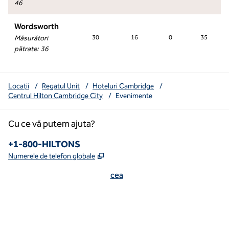
46
Wordsworth
Măsurători
30
16
0
35
pătrate
:
36
Locații
/
Regatul Unit
/
Hoteluri Cambridge
/
Centrul Hilton Cambridge City
/
Evenimente
Cu ce vă putem ajuta?
Numărul de telefon:
+1-800-HILTONS
,
Deschide o filă nouă
Numerele de telefon globale
cea
x
facebook
instagram
youtube
mai curată
,
Deschide o filă nouă
,
Deschide o filă nouă
,
Deschide o filă nouă
,
deschide o filă nouă
,
deschide o filă nouă