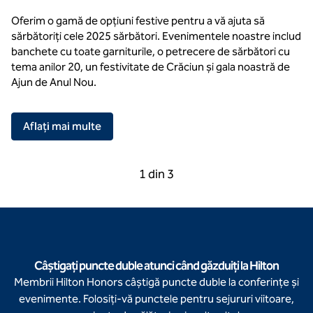
Oferim o gamă de opțiuni festive pentru a vă ajuta să
sărbătoriți cele 2025 sărbători. Evenimentele noastre includ
banchete cu toate garniturile, o petrecere de sărbători cu
tema anilor 20, un festivitate de Crăciun și gala noastră de
Ajun de Anul Nou.
,
Deschide o filă nouă
Aflați mai multe
Caruselul anterior, 3 din 3
Următorul carusel, 2 
1 din 3
Caruselul 1 din 3
Câștigați puncte duble atunci când găzduiți la Hilton
Membrii Hilton Honors câștigă puncte duble la conferințe și
evenimente. Folosiți-vă punctele pentru sejururi viitoare,