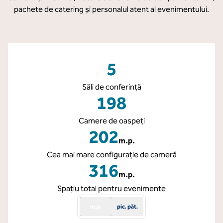
pachete de catering și personalul atent al evenimentului.
5
Săli de conferință
198
Camere de oaspeţi
202
m.p.
Metri pătrați
Cea mai mare configurație de cameră
316
m.p.
Metri pătrați
Spațiu total pentru evenimente
m.p.
pic. păt.