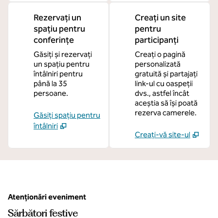
Rezervați un
Creați un site
spațiu pentru
pentru
conferințe
participanți
Găsiți și rezervați
Creați o pagină
un spațiu pentru
personalizată
întâlniri pentru
gratuită și partajați
până la 35
link-ul cu oaspeții
persoane.
dvs., astfel încât
aceștia să își poată
rezerva camerele.
Găsiți spațiu pentru
întâlniri
Creați-vă site-ul
Atenționări eveniment
Sărbători festive