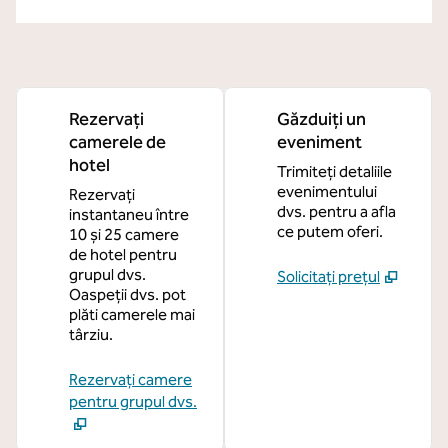
Rezervați
Găzduiți un
camerele de
eveniment
hotel
Trimiteți detaliile
evenimentului
Rezervați
dvs. pentru a afla
instantaneu între
ce putem oferi.
10 și 25 camere
de hotel pentru
grupul dvs.
Solicitați prețul
Oaspeții dvs. pot
plăti camerele mai
târziu.
Rezervați camere
pentru grupul dvs.