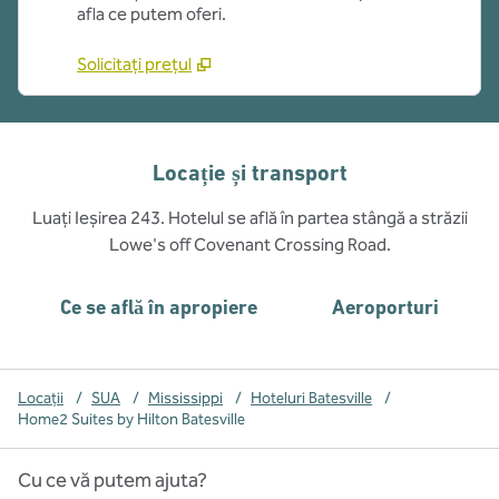
afla ce putem oferi.
Solicitați prețul
Locație și transport
Luați Ieșirea 243. Hotelul se află în partea stângă a străzii
Lowe's off Covenant Crossing Road.
Ce se află în apropiere
Aeroporturi
Locații
/
SUA
/
Mississippi
/
Hoteluri Batesville
/
Home2 Suites by Hilton Batesville
Cu ce vă putem ajuta?