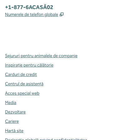
Telefon:
+1-877-6ACASĂ02
,
Deschide o filă nouă
Numerele de telefon globale
x
facebook
instagram
,
Deschide o filă nouă
,
Deschide o filă nouă
,
Deschide o filă nouă
Sejururi pentru animalele de companie
Inspirație pentru călătorie
Carduri de credit
Centrul de asistență
Acces special web
Media
Dezvoltare
Cariere
Hartă site