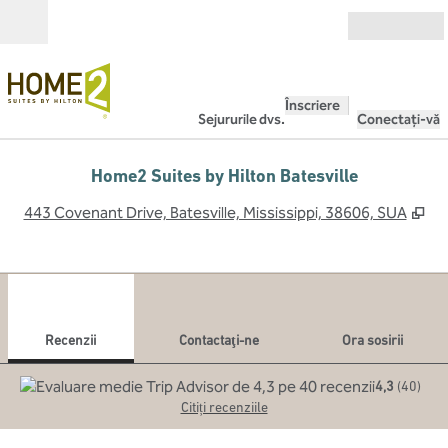
Salt la conținut
Deschide
Înscriere
Sejururile dvs.
Conectați-vă
Home2 Suites by Hilton Batesville
,
De
443 Covenant Drive, Batesville, Mississippi, 38606, SUA
1
/
12
imaginea anterioară
imag
1 din 12
Contactaţi-ne
Recenzii
Contactaţi-ne
Ora sosirii
4,3
(
40
)
Citiți recenziile