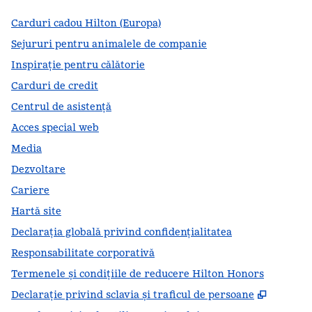
Carduri cadou Hilton (Europa)
Sejururi pentru animalele de companie
Inspirație pentru călătorie
Carduri de credit
Centrul de asistență
Acces special web
Media
Dezvoltare
Cariere
Hartă site
Declarația globală privind confidenţialitatea
Responsabilitate corporativă
Termenele și condițiile de reducere Hilton Honors
,
Deschid
Declarație privind sclavia și traficul de persoane