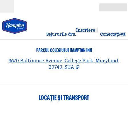
Salt la conținut
Deschide
Înscriere
Sejururile dvs.
Conectați-vă
PARCUL COLEGIULUI HAMPTON INN
,
D
9670 Baltimore Avenue, College Park, Maryland,
20740, SUA
LOCAȚIE ȘI TRANSPORT