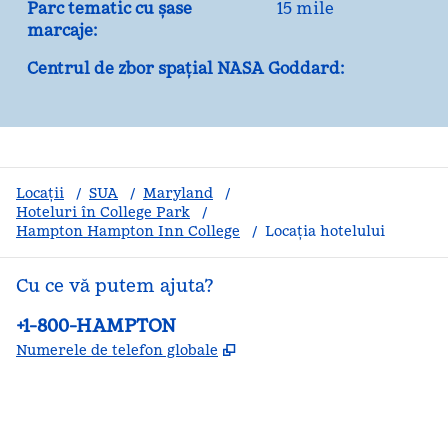
Parc tematic cu șase
15 mile
marcaje:
Centrul de zbor spațial NASA Goddard:
Locații
/
SUA
/
Maryland
/
Hoteluri în College Park
/
Hampton Hampton Inn College
/
Locația hotelului
Cu ce vă putem ajuta?
Telefon:
+1-800-HAMPTON
,
Deschide o filă nouă
Numerele de telefon globale
facebook
x
instagram
,
Deschide o filă nouă
,
Deschide o filă nouă
,
Deschide o filă nouă