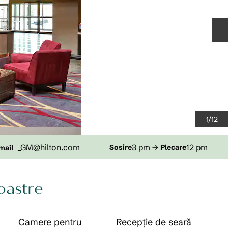
D
1
/
12
-mailWASDA
_GM
@hilton.com
3 pm
→
12 pm
Sosire
Plecare
mail
noastre
Camere pentru
Recepție de seară