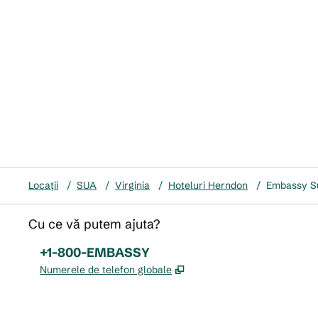
Locații
/
SUA
/
Virginia
/
Hoteluri Herndon
/
Embassy Su
Cu ce vă putem ajuta?
Telefon:
+1-800-EMBASSY
,
Deschide o filă nouă
Numerele de telefon globale
x
facebook
instagram