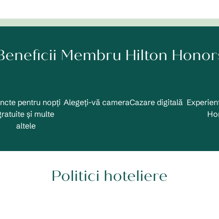
Beneficii Membru Hilton Honor
ncte pentru nopți
Alegeți-vă camera
Cazare digitală
Experienț
gratuite și multe
Ho
altele
Politici hoteliere