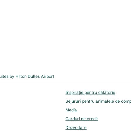
ites by Hilton Dulles Airport
Inspirație pentru călătorie
Sejururi pentru animalele de com
Media
Carduri de credit
Dezvoltare