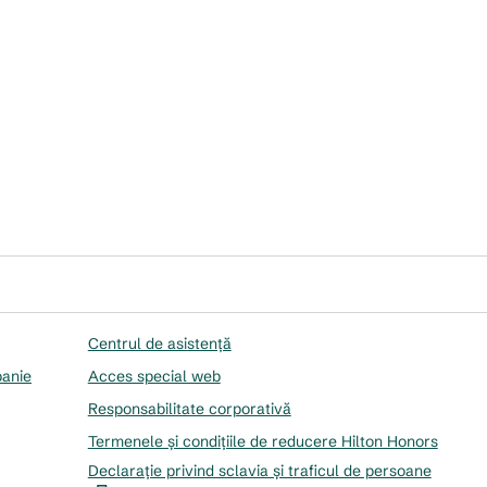
Centrul de asistență
panie
Acces special web
Responsabilitate corporativă
Termenele și condițiile de reducere Hilton Honors
Declarație privind sclavia și traficul de persoane
,
Desc