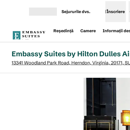
Salt la conținut
Sejururile dvs.
Înscriere
Deschideți meniul
Reşedinţă
Camere
Informații de
Embassy Suites by Hilton Dulles Ai
13341 Woodland Park Road, Herndon, Virginia, 20171, S