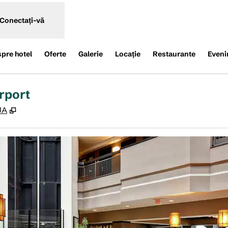
Conectați-vă
spre hotel
Oferte
Galerie
Locaţie
Restaurante
Eveni
rport
,
Deschide o filă nouă
UA