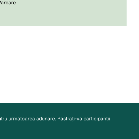
 Parcare
tru următoarea adunare. Păstrați-vă participanții