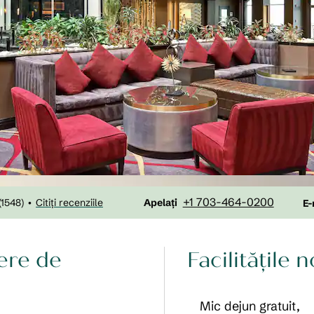
Apel
E
+1 703-464-0200
(
1548
)
Citiți recenziile
•
Apelați
E-
iere de
Facilităţile 
Mic dejun gratuit,