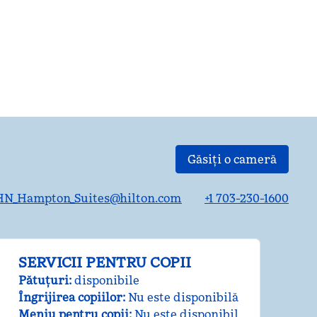
PISCINĂ
Găsiți o cameră
N_Hampton_Suites@hilton.com
+1 703-230-1600
SERVICII PENTRU COPII
Pătuțuri
:
disponibile
Îngrijirea copiilor
:
Nu este disponibilă
Meniu pentru copii
:
Nu este disponibil