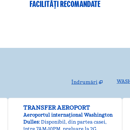
FACILITĂȚI RECOMANDATE
S
WASH
Îndrumări
,
Deschide o filă nouă
TRANSFER AEROPORT
Aeroportul internațional Washington
Dulles
:
Disponibil
, din partea casei
,
între 7AM-10PM, preluare la 2G