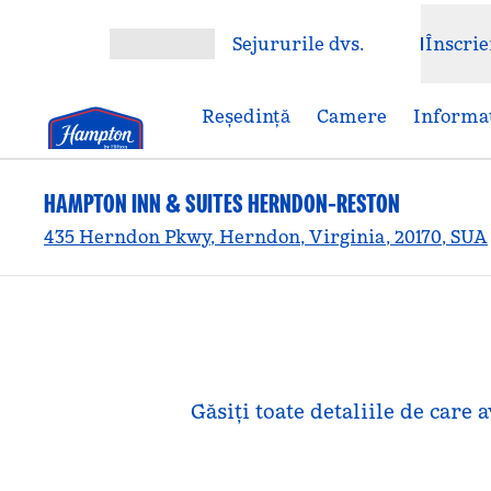
Salt la conținut
Sejururile dvs.
Înscrie
Deschideți meniul
Reşedinţă
Camere
Informaț
HAMPTON INN & SUITES HERNDON-RESTON
435 Herndon Pkwy, Herndon, Virginia, 20170, SUA
Găsiți toate detaliile de car