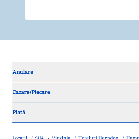
Anulare
Cazare/Plecare
Plată
Locații
/
SUA
/
Virginia
/
Hoteluri Herndon
/
Hampt