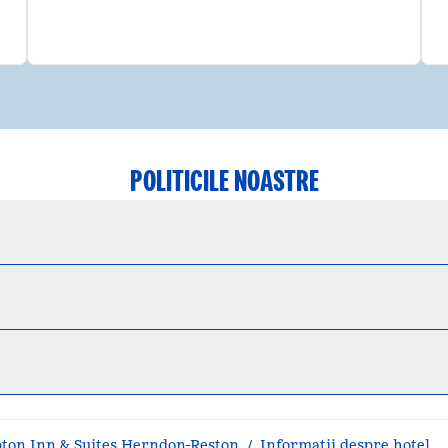
POLITICILE NOASTRE
on Inn & Suites Herndon-Reston
/
Informații despre hotel