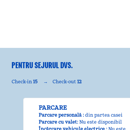
CENTRU DE FITNES
PENTRU SEJURUL DVS.
Check-in
15
→
Check-out
12
PARCARE
Parcare personală
:
din partea casei
Parcare cu valet
:
Nu este disponibil
Încărcare vehicule electrice
:
Nu este