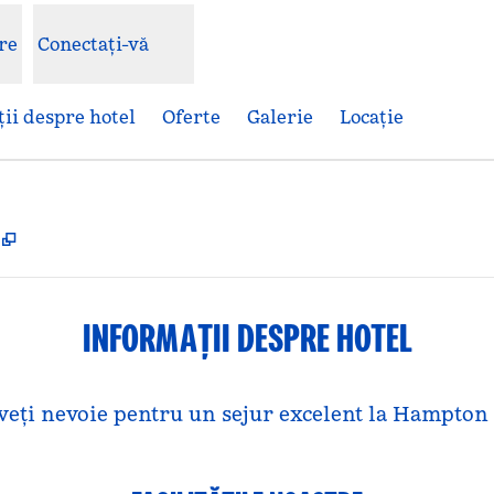
re
Conectați-vă
ii despre hotel
Oferte
Galerie
Locaţie
,
Deschide o filă nouă
INFORMAȚII DESPRE HOTEL
e aveți nevoie pentru un sejur excelent la Hampto