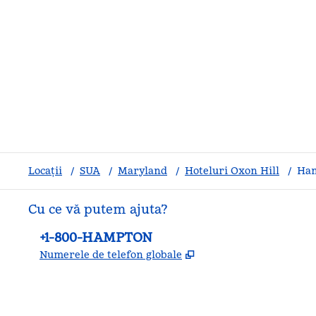
Locații
/
SUA
/
Maryland
/
Hoteluri Oxon Hill
/
Ham
Cu ce vă putem ajuta?
Telefon:
+1-800-HAMPTON
,
Deschide o filă nouă
Numerele de telefon globale
facebook
x
instagram
,
Deschide o filă nouă
,
Deschide o filă nouă
,
Deschide o filă nouă