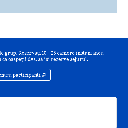
de grup. Rezervați 10 - 25 camere instantaneu
 ca oaspeții dvs. să își rezerve sejurul.
ă
,
Deschide o filă nouă
entru participanți