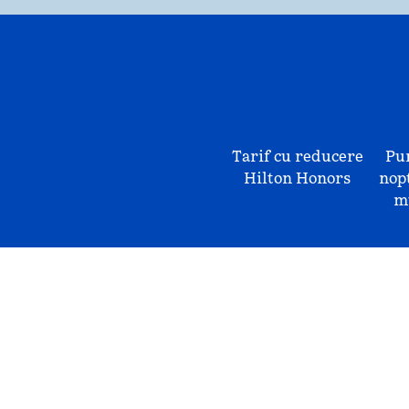
Tarif cu reducere
Pu
Hilton Honors
nopț
mu