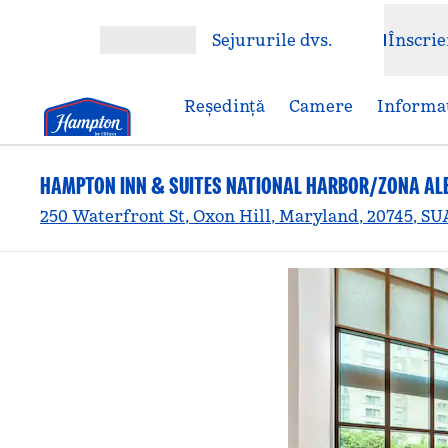
Salt la conținut
Sejururile dvs.
Înscrie
Deschideți meniul
Reşedinţă
Camere
Informaț
HAMPTON INN & SUITES NATIONAL HARBOR/ZONA AL
250 Waterfront St, Oxon Hill, Maryland, 20745, SU