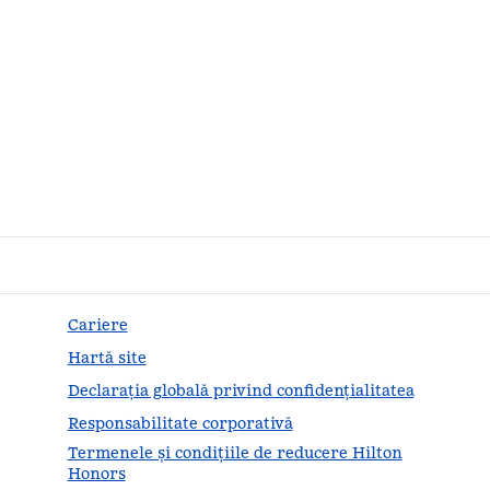
Cariere
Hartă site
Declarația globală privind confidenţialitatea
Responsabilitate corporativă
Termenele și condițiile de reducere Hilton
Honors