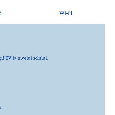
i
Wi-Fi
ii EV la nivelul solului.
e.