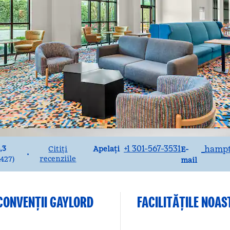
Apel
E-mailWAS
+1 301-567-3531
_hampt
,3
Apelați
Citiți
E-
•
recenziile
1427
)
mail
CONVENȚII GAYLORD
FACILITĂŢILE NOAS