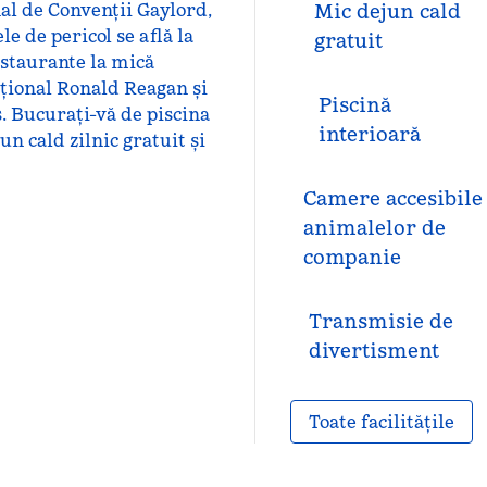
l de Convenții Gaylord,
Mic dejun cald
e de pericol se află la
gratuit
estaurante la mică
ațional Ronald Reagan și
Piscină
. Bucurați-vă de piscina
interioară
un cald zilnic gratuit și
Camere accesibile
animalelor de
companie
Transmisie de
divertisment
Toate facilitățile