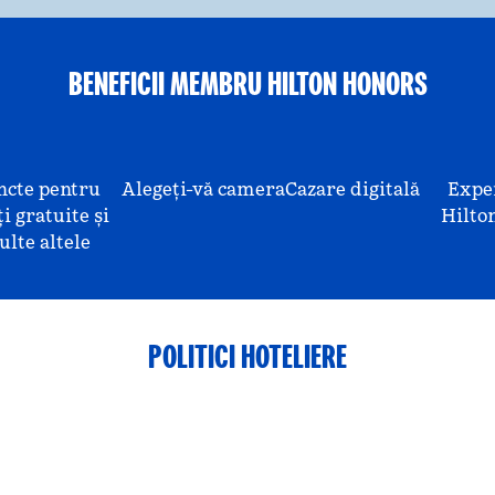
BENEFICII MEMBRU HILTON HONORS
ncte pentru
Alegeți-vă camera
Cazare digitală
Expe
i gratuite și
Hilto
lte altele
POLITICI HOTELIERE