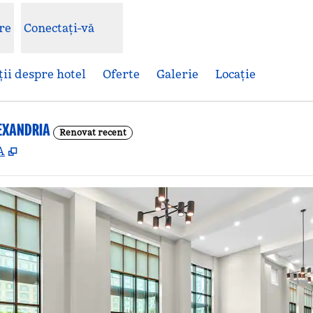
re
Conectați-vă
ii despre hotel
Oferte
Galerie
Locaţie
EXANDRIA
Renovat recent
,
Deschide o filă nouă
A