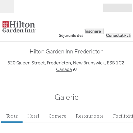
Salt la conținut
Deschide
Înscriere
Sejururile dvs.
Conectați-vă
Hilton Garden Inn Fredericton
,
D
620 Queen Street, Fredericton, New Brunswick, E3B 1C2,
Canada
Galerie
Toate
Hotel
Camere
Restaurante
Facilităţ