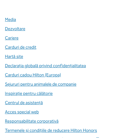
,
Deschide o filă nouă
,
Deschide o filă nouă
,
Deschide o filă nouă
Media
Dezvoltare
Cariere
Carduri de credit
Hartă site
Declarația globală privind confidenţialitatea
Carduri cadou Hilton (Europa)
Sejururi pentru animalele de companie
Inspirație pentru călătorie
Centrul de asistență
Acces special web
Responsabilitate corporativă
Termenele și condițiile de reducere Hilton Honors