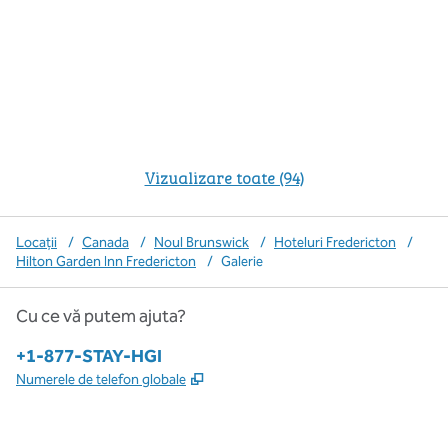
Vizualizare toate (94)
Locații
/
Canada
/
Noul Brunswick
/
Hoteluri Fredericton
/
Hilton Garden Inn Fredericton
/
Galerie
Cu ce vă putem ajuta?
Telefon:
+1-877-STAY-HGI
,
Deschide o filă nouă
Numerele de telefon globale
x
facebook
instagram