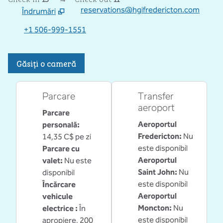
reservations@hgifredericton.com
Îndrumări
,
Deschide o filă nouă
+1 506-999-1551
Găsiți o cameră
Parcare
Transfer
aeroport
Parcare
Aeroportul
personală
:
Fredericton
:
Nu
14,35 C$ pe zi
este disponibil
Parcare cu
Aeroportul
valet
:
Nu este
Saint John
:
Nu
disponibil
este disponibil
Încărcare
Aeroportul
vehicule
Moncton
:
Nu
electrice
:
În
este disponibil
apropiere, 200