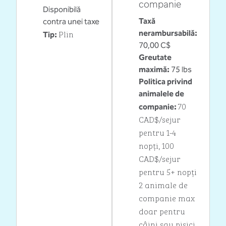
companie
Disponibilă
Taxă
contra unei taxe
Plin
nerambursabilă:
Tip:
70,00 C$
Greutate
maximă:
75 lbs
Politica privind
animalele de
70
companie:
CAD$/sejur
pentru 1-4
nopți, 100
CAD$/sejur
pentru 5+ nopți
2 animale de
companie max
doar pentru
câini sau pisici