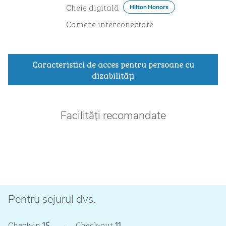
Cheie digitală
Hilton Honors
Camere interconectate
Caracteristici de acces pentru persoane cu
dizabilităţi
Facilități recomandate
CENTRU DE FITNESS
Pentru sejurul dvs.
Check-in
15
→
Check-out
11