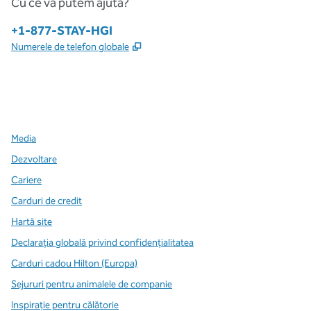
Cu ce vă putem ajuta?
Telefon:
+1-877-STAY-HGI
,
Deschide o filă nouă
Numerele de telefon globale
x
facebook
instagram
,
Deschide o filă nouă
,
Deschide o filă nouă
,
Deschide o filă nouă
Media
Dezvoltare
Cariere
Carduri de credit
Hartă site
Declarația globală privind confidenţialitatea
Carduri cadou Hilton (Europa)
Sejururi pentru animalele de companie
Inspirație pentru călătorie