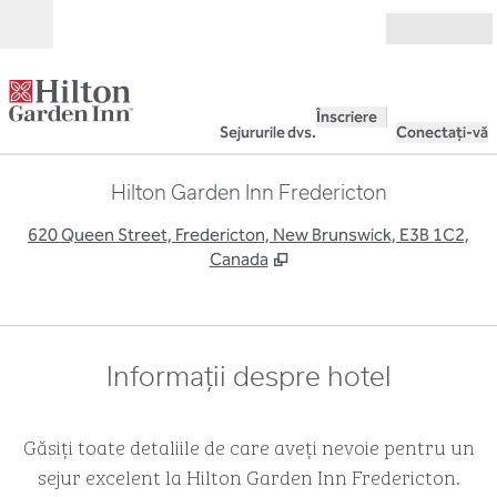
Salt la conținut
Deschide
Înscriere
Sejururile dvs.
Conectați-vă
Hilton Garden Inn Fredericton
,
D
620 Queen Street, Fredericton, New Brunswick, E3B 1C2,
Canada
Informații despre hotel
Găsiți toate detaliile de care aveți nevoie pentru un
sejur excelent la Hilton Garden Inn Fredericton.