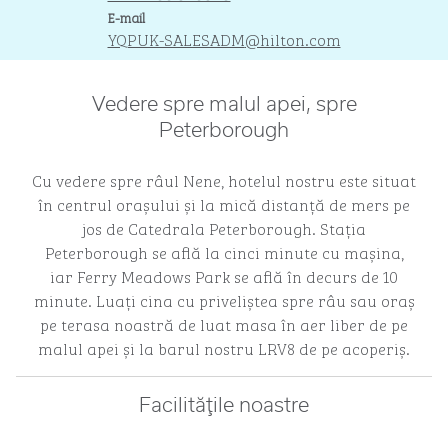
Email
E-mail
YQPUK-SALESADM
@hilton.com
Vedere spre malul apei, spre
Peterborough
Cu vedere spre râul Nene, hotelul nostru este situat
în centrul orașului și la mică distanță de mers pe
jos de Catedrala Peterborough. Stația
Peterborough se află la cinci minute cu mașina,
iar Ferry Meadows Park se află în decurs de 10
minute. Luați cina cu priveliștea spre râu sau oraș
pe terasa noastră de luat masa în aer liber de pe
malul apei și la barul nostru LRV8 de pe acoperiș.
Facilităţile noastre