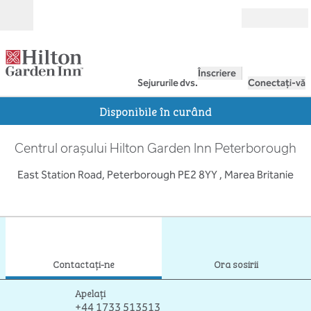
Salt la conținut
Deschide
Înscriere
Sejururile dvs.
Conectați-vă
Disponibile în curând
Centrul orașului Hilton Garden Inn Peterborough
East Station Road, Peterborough PE2 8YY , Marea Britanie
1
/
12
imaginea anterioară
imag
1 din 12
Contactaţi-ne
Contactaţi-ne
Ora sosirii
Apelare
Apelați
+44 1733 513513