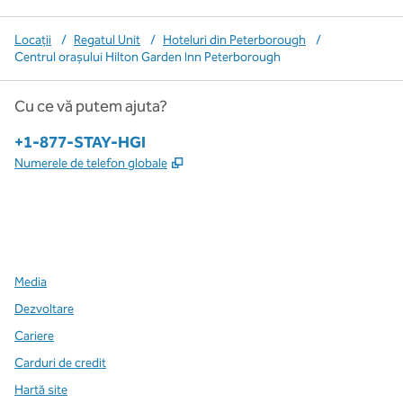
Locații
/
Regatul Unit
/
Hoteluri din Peterborough
/
Centrul orașului Hilton Garden Inn Peterborough
Cu ce vă putem ajuta?
Telefon:
+1-877-STAY-HGI
,
Deschide o filă nouă
Numerele de telefon globale
x
facebook
instagram
,
Deschide o filă nouă
,
Deschide o filă nouă
,
Deschide o filă nouă
Media
Dezvoltare
Cariere
Carduri de credit
Hartă site