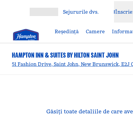
Salt la conținut
Sejururile dvs.
Înscrie
Deschideți meniul
Reşedinţă
Camere
Informaț
HAMPTON INN & SUITES BY HILTON SAINT JOHN
51 Fashion Drive, Saint John, New Brunswick, E2J 
Găsiți toate detaliile de care a