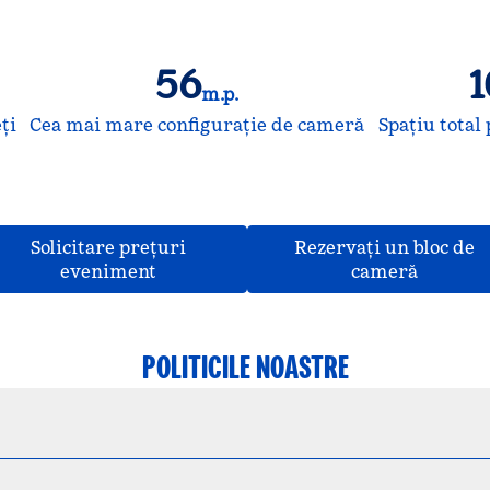
56
1
m.p.
Metri pătrați
Me
ţi
Cea mai mare configurație de cameră
Spațiu tota
Solicitare prețuri
Rezervați un bloc de
,
Deschide o filă nouă
,
Deschid
eveniment
cameră
POLITICILE NOASTRE