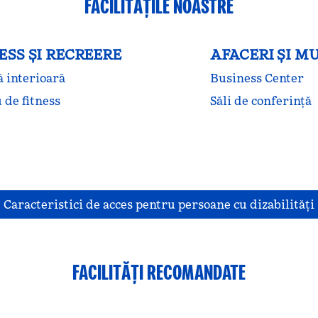
FACILITĂŢILE NOASTRE
ESS ŞI RECREERE
AFACERI ȘI M
ă interioară
Business Center
 de fitness
Săli de conferință
Caracteristici de acces pentru persoane cu dizabilităţi
FACILITĂȚI RECOMANDATE
S