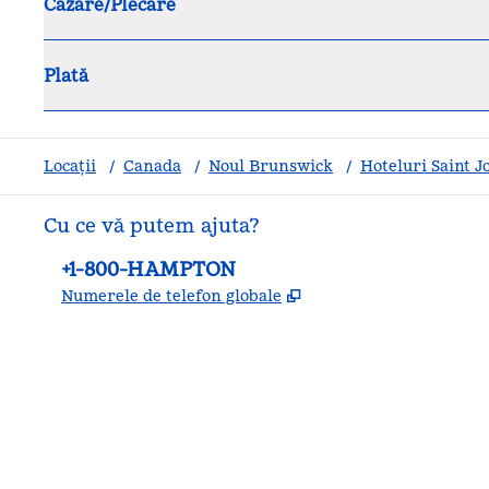
Cazare/Plecare
Plată
Locații
/
Canada
/
Noul Brunswick
/
Hoteluri Saint J
Cu ce vă putem ajuta?
Telefon:
+1-800-HAMPTON
,
Deschide o filă nouă
Numerele de telefon globale
facebook
x
instagram
,
Deschide o filă nouă
,
Deschide o filă nouă
,
Deschide o filă nouă