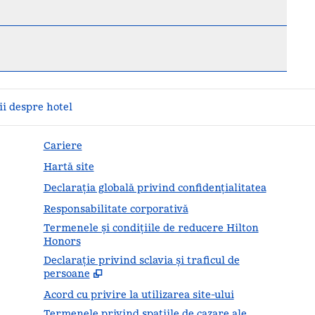
i despre hotel
Cariere
Hartă site
Declarația globală privind confidenţialitatea
Responsabilitate corporativă
Termenele și condițiile de reducere Hilton
Honors
Declarație privind sclavia și traficul de
,
Desc
persoane
Acord cu privire la utilizarea site-ului
Termenele privind spațiile de cazare ale