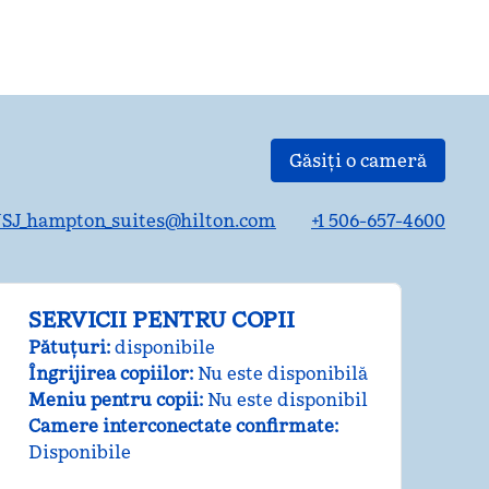
Găsiți o cameră
SJ_hampton_suites@hilton.com
+1 506-657-4600
SERVICII PENTRU COPII
Pătuțuri
:
disponibile
Îngrijirea copiilor
:
Nu este disponibilă
Meniu pentru copii
:
Nu este disponibil
Camere interconectate confirmate
:
Disponibile