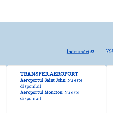
YSJ
Îndrumări
,
Deschide o filă nouă
TRANSFER AEROPORT
Aeroportul Saint John
:
Nu este
disponibil
Aeroportul Moncton
:
Nu este
disponibil