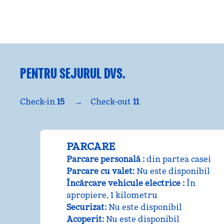
PENTRU SEJURUL DVS.
Check-in
15
→
Check-out
11
PARCARE
Parcare personală
:
din partea casei
Parcare cu valet
:
Nu este disponibil
Încărcare vehicule electrice
:
În
apropiere, 1 kilometru
Securizat
:
Nu este disponibil
Acoperit
:
Nu este disponibil