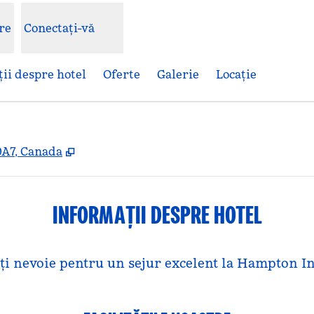
re
Conectați-vă
ii despre hotel
Oferte
Galerie
Locaţie
,
Deschide o filă nouă
0A7, Canada
INFORMAȚII DESPRE HOTEL
veți nevoie pentru un sejur excelent la Hampton I