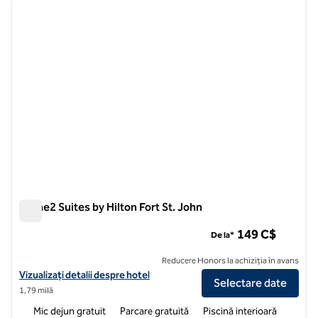
imaginea anterioară
imagin
1 din 12
Home2 Suites by Hilton Fort St. John
Home2 Suites by Hilton Fort St. John
149 C$
De la*
Reducere Honors la achiziția în avans
Vizualizați detaliile hotelului pentru Home2 Suites by Hilton Fort St. 
Vizualizați detalii despre hotel
Selectare date
1,79 milă
Mic dejun gratuit
Parcare gratuită
Piscină interioară