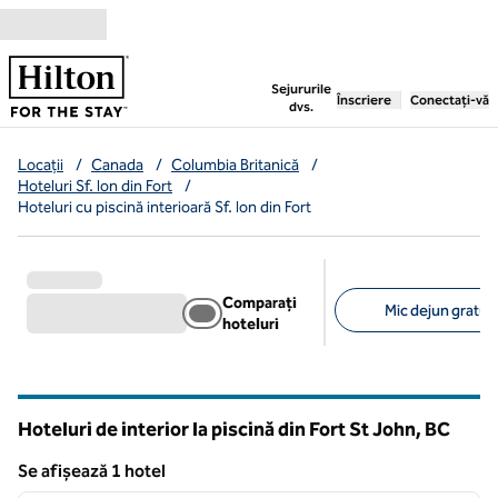
Salt la conținut
,
deschide o filă nouă
Sejururile
Înscriere
Conectați-vă
dvs.
Locații
/
Canada
/
Columbia Britanică
/
Hoteluri Sf. Ion din Fort
/
Hoteluri cu piscină interioară Sf. Ion din Fort
Comparați
Mic dejun gratuit 
hoteluri
Filtre sugerate
Hoteluri de interior la piscină din Fort St John,
BC
British Columbia
Se afișează 1 hotel
1
/
12
Se afișează 1 hotel