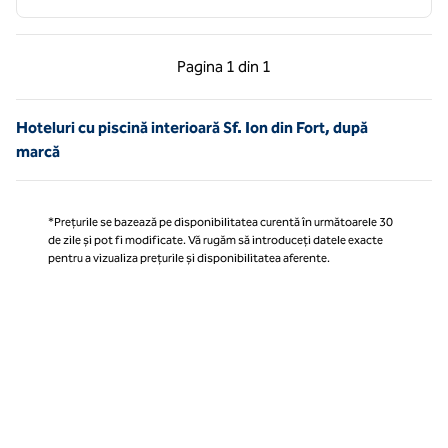
Pagina anterioară, 1 din 1
Pagina următoare, 1 
Pagina
1 din 1
Pagina 1 din 1
Hoteluri cu piscină interioară Sf. Ion din Fort, după
marcă
*Prețurile se bazează pe disponibilitatea curentă în următoarele 30
de zile și pot fi modificate. Vă rugăm să introduceți datele exacte
pentru a vizualiza prețurile și disponibilitatea aferente.