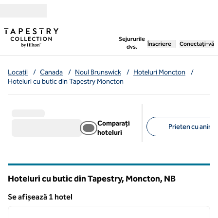
Salt la conținut
,
deschide o filă nouă
Sejururile
Înscriere
Conectați-vă
dvs.
Locații
/
Canada
/
Noul Brunswick
/
Hoteluri Moncton
/
Hoteluri cu butic din Tapestry Moncton
Comparați
Prieten cu anima
hoteluri
Filtre sugerate
Hoteluri cu butic din Tapestry, Moncton,
NB
New Brunswick
Se afișează 1 hotel
1
/
12
Se afișează 1 hotel
imaginea anterioară
imagin
1 din 12