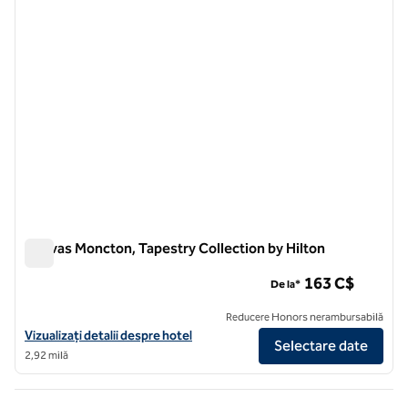
Canvas Moncton, Tapestry Collection by Hilton
Canvas Moncton, Tapestry Collection by Hilton
163 C$
De la*
Reducere Honors nerambursabilă
Vizualizați detaliile hotelului pentru Canvas Moncton, Tapestry Colle
Vizualizați detalii despre hotel
Selectare date
2,92 milă