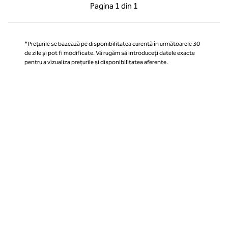
Pagina anterioară, 1 din 1
Pagina următoare, 1 
Pagina
1 din 1
Pagina 1 din 1
*Prețurile se bazează pe disponibilitatea curentă în următoarele 30
de zile și pot fi modificate. Vă rugăm să introduceți datele exacte
pentru a vizualiza prețurile și disponibilitatea aferente.