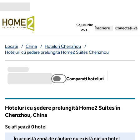
Salt la conținut
,
deschide o filă nouă
Sejururile
Înscriere
Conectați-vă
dvs.
Locații
/
China
/
Hoteluri Chenzhou
/
Hoteluri cu ședere prelungită Home2 Suites Chenzhou
Comparați hoteluri
Filtre sugerat
Hoteluri cu ședere prelungită Home2 Suites în
Chenzhou, China
Se afișează 0 hotel
Nu am putut găsi niciun hotel pentru dvs. în această zonă. Ajust
În această zonă de căutare nu există niciun hotel