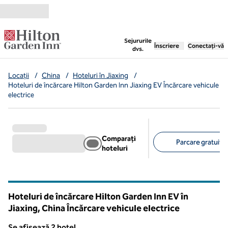
Salt la conținut
,
deschide o filă nouă
Sejururile
Înscriere
Conectați-vă
dvs.
Locații
/
China
/
Hoteluri în Jiaxing
/
Hoteluri de încărcare Hilton Garden Inn Jiaxing EV Încărcare vehicule
electrice
Comparați
Parcare gratuită 
hoteluri
Filtre sugerate
Hoteluri de încărcare Hilton Garden Inn EV în
Jiaxing, China Încărcare vehicule electrice
Se afișează 2 hotel