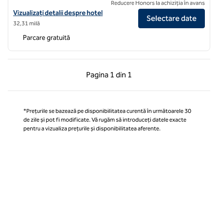
Reducere Honors la achiziția în avans
Vizualizați detaliile hotelului Hilton Garden Inn Suzhou Wuzhong
Vizualizați detalii despre hotel
Selectare date
32,31 milă
Parcare gratuită
Pagina anterioară, 1 din 1
Pagina următoare, 1 
Pagina
1 din 1
Pagina 1 din 1
*Prețurile se bazează pe disponibilitatea curentă în următoarele 30
de zile și pot fi modificate. Vă rugăm să introduceți datele exacte
pentru a vizualiza prețurile și disponibilitatea aferente.