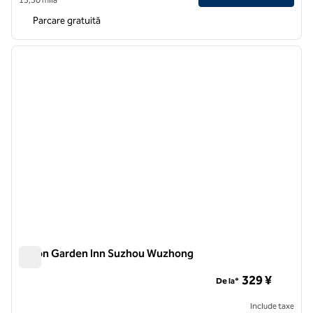
Parcare gratuită
1
/
8
imaginea anterioară
imagin
1 din 8
Hilton Garden Inn Suzhou Wuzhong
Hilton Garden Inn Suzhou Wuzhong
329 ¥
De la*
Include taxe