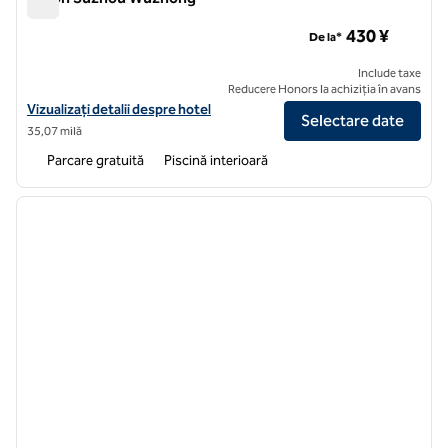
Hilton Suzhou Wuzhong
430 ¥
De la*
Include taxe
Reducere Honors la achiziția în avans
Vizualizați detaliile hotelului Hilton Suzhou Wuzhong
Vizualizați detalii despre hotel
Selectare date
35,07 milă
Parcare gratuită
Piscină interioară
1
/
12
imaginea anterioară
imagin
1 din 12