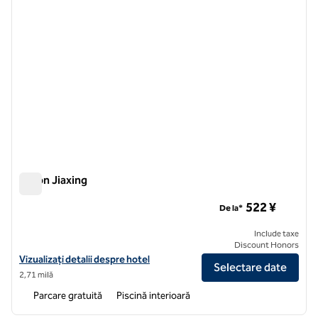
Hilton Jiaxing
Hilton Jiaxing
522 ¥
De la*
Include taxe
Discount Honors
Vizualizați detaliile hotelului pentru Hilton Jiaxing
Vizualizați detalii despre hotel
Selectare date
2,71 milă
Parcare gratuită
Piscină interioară
1
/
12