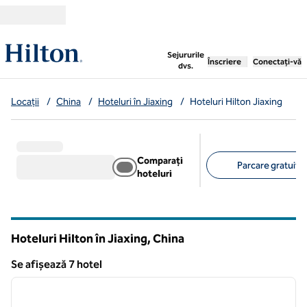
Salt la conținut
,
deschide o filă nouă
Sejururile
Înscriere
Conectați-vă
dvs.
Locații
/
China
/
Hoteluri în Jiaxing
/
Hoteluri Hilton Jiaxing
Comparați
Parcare gratuită 
hoteluri
Filtre sugerate
Hoteluri Hilton în Jiaxing, China
Se afișează 7 hotel
1
/
12
Se afișează 7 hotel
imaginea anterioară
imagin
1 din 12