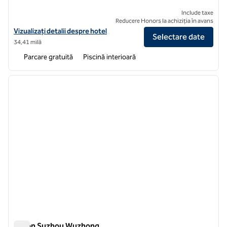
Include taxe
Reducere Honors la achiziția în avans
Vizualizați detaliile hotelului Hilton Shanghai Songjiang Guangfulin
Vizualizați detalii despre hotel
Selectare date
34,41 milă
Parcare gratuită
Piscină interioară
1
/
12
imaginea anterioară
imagin
1 din 12
Hilton Suzhou Wuzhong