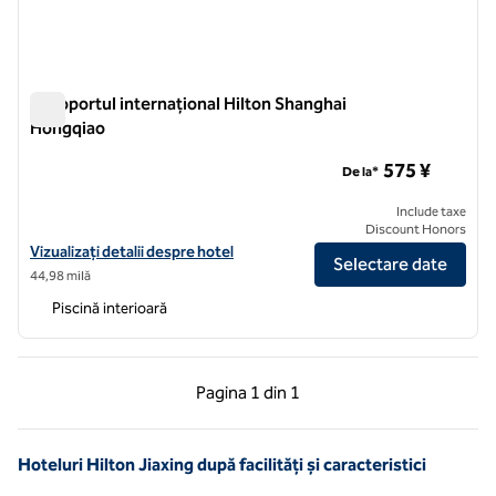
Aeroportul internațional Hilton Shanghai
Hongqiao
Aeroportul internațional Hilton Shanghai Hongqiao
575 ¥
De la*
Include taxe
Discount Honors
Vizualizați detaliile hotelului pentru Aeroportul Internațional Hilton
Vizualizați detalii despre hotel
Selectare date
44,98 milă
Piscină interioară
Pagina anterioară, 1 din 1
Pagina următoare, 1 
Pagina
1 din 1
Pagina 1 din 1
Hoteluri Hilton Jiaxing după facilități și caracteristici