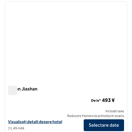
imaginea anterioară
imagin
1 din 12
Hilton Jiashan
Hilton Jiashan
493 ¥
De la*
Include taxe
Reducere Honors la achiziția în avans
Vizualizați detaliile hotelului Hilton Jiashan
Vizualizați detalii despre hotel
Selectare date
11,49 milă