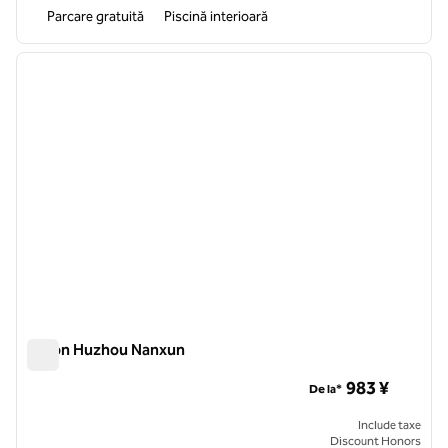
Parcare gratuită
Piscină interioară
1
/
12
imaginea anterioară
imagin
1 din 12
Hilton Huzhou Nanxun
Hilton Huzhou Nanxun
983 ¥
De la*
Include taxe
Discount Honors