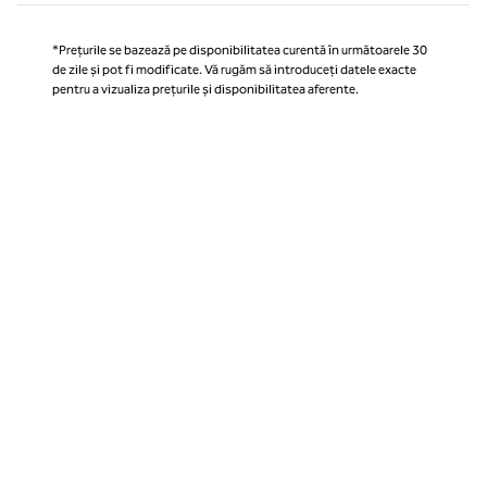
*Prețurile se bazează pe disponibilitatea curentă în următoarele 30
de zile și pot fi modificate. Vă rugăm să introduceți datele exacte
pentru a vizualiza prețurile și disponibilitatea aferente.