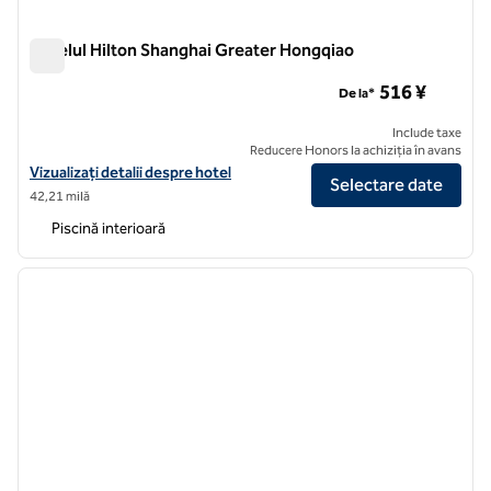
Hotelul Hilton Shanghai Greater Hongqiao
Hotelul Hilton Shanghai Greater Hongqiao
516 ¥
De la*
Include taxe
Reducere Honors la achiziția în avans
Vizualizați detaliile hotelului Hilton Shanghai Greater Hongqiao
Vizualizați detalii despre hotel
Selectare date
42,21 milă
Piscină interioară
1
/
12
imaginea anterioară
imagin
1 din 12